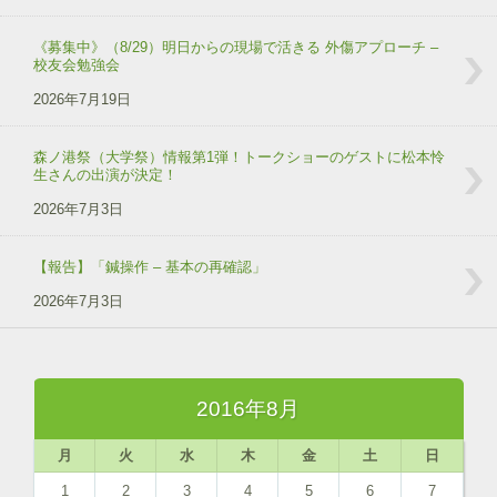
《募集中》（8/29）明日からの現場で活きる 外傷アプローチ –
校友会勉強会
2026年7月19日
森ノ港祭（大学祭）情報第1弾！トークショーのゲストに松本怜
生さんの出演が決定！
2026年7月3日
【報告】「鍼操作 – 基本の再確認」
2026年7月3日
2016年8月
月
火
水
木
金
土
日
1
2
3
4
5
6
7