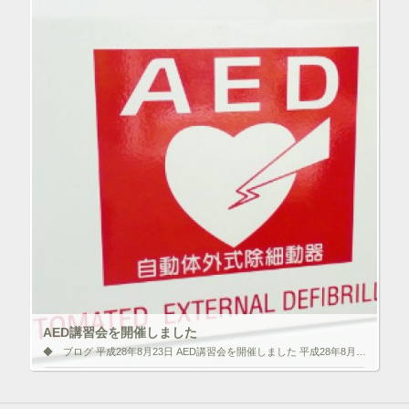
で
開
ク
F
き
リ
a
ま
ッ
c
す
ク
e
)
し
b
て
o
T
o
w
k
i
で
t
共
t
有
e
す
r
る
で
に
共
は
有
ク
(
リ
新
ッ
し
ク
い
し
ウ
て
ィ
く
ン
だ
ド
さ
ウ
い
で
(
AED講習会を開催しました
開
新
き
し
◆ ブログ 平成28年8月23日 AED講習会を開催しました 平成28年8月20日(土) 森ノ宮医療学園専門学校アネックス校舎柔道場に於いてAED講習会を開催しました。 練習機器を実際に一人一人触っていただき、万が一の事 […]
ま
い
す
ウ
)
ィ
いいね！と思ったらクリックして情報を伝えよう！ アイコンを
ン
クリック!!
ド