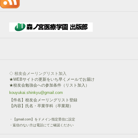
入
→
下
部
ボ
タ
ン
を
click!
◇ 校友会メーリングリスト加入
★WEBサイトの更新をいち早くメールでお届け
★校友会勉強会への参加条件（リスト加入）
kouyukai.shinkyu@gmail.com
【件名】校友会メーリングリスト登録
【内容】氏名・卒業学科（卒業期）
・【gmail.com】をドメイン指定受信に設定
・返信のない方は電話にてご確認ください