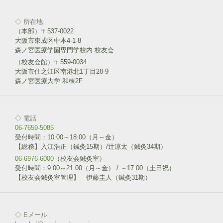
ウ
で
開
◇ 所在地
ク
F
き
リ
a
（本部）〒537-0022
ま
ッ
c
す
大阪市東成区中本4-1-8
ク
e
)
し
b
森ノ宮医療学園専門学校内 校友会
て
o
T
o
（校友会館）〒559-0034
w
k
大阪市住之江区南港北1丁目28-9
i
で
森ノ宮医療大学 和棟2F
t
共
t
有
e
す
r
る
で
に
共
は
◇ 電話
有
ク
(
リ
06-7659-5085
新
ッ
受付時間：10:00～18:00（月～金）
し
ク
い
し
【総務】入江浩正（鍼灸15期）/辻涼太（鍼灸34期）
ウ
て
06-6976-6000
ィ
（校友会鍼灸室）
く
ン
だ
受付時間：9:00～21:00（月～金） / ～17:00（土日祝）
ド
さ
【校友会鍼灸室管理】 伊藤圭人（鍼灸31期）
ウ
い
で
(
開
新
き
し
ま
い
す
ウ
◇ Eメール
)
ィ