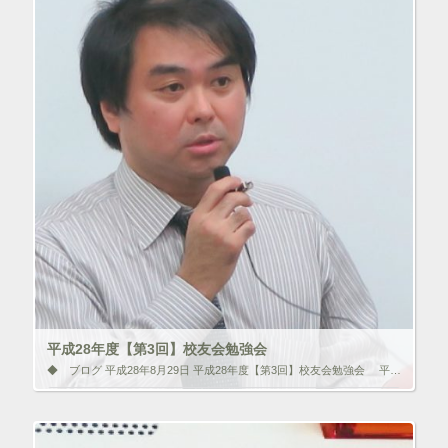
開
ク
F
き
リ
a
ま
ッ
c
す
ク
e
)
し
b
て
o
T
o
w
k
i
で
t
共
t
有
e
す
r
る
で
に
共
は
有
ク
(
リ
新
ッ
し
ク
い
し
ウ
て
ィ
く
ン
だ
ド
さ
ウ
い
で
(
平成28年度【第3回】校友会勉強会
開
新
き
し
◆ ブログ 平成28年8月29日 平成28年度【第3回】校友会勉強会 平成28年8月27日（土）森ノ宮医療学園専門学校にて第3回校友会勉強会を開催しました。 講義形式の勉強会である第3回のタイトルは『組織・細胞からなが […]
ま
い
す
ウ
)
ィ
いいね！と思ったらクリックして情報を伝えよう！ アイコンを
ン
クリック!!
ド
ウ