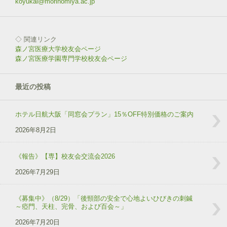
ン
koyukai@morinomiya.ac.jp
ド
ウ
で
開
き
◇ 関連リンク
ま
す
森ノ宮医療大学校友会ページ
)
森ノ宮医療学園専門学校校友会ページ
最近の投稿
ホテル日航大阪「同窓会プラン」15％OFF特別価格のご案内
2026年8月2日
《報告》【専】校友会交流会2026
2026年7月29日
《募集中》（8/29）「後頸部の安全で心地よいひびきの刺鍼
～瘂門、天柱、完骨、および百会～」
2026年7月20日