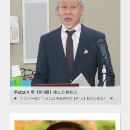
平成28年度【第4回】校友会勉強会
◆ ブログ 平成28年8月31日 平成28年度【第4回】校友会勉強会 平成28年8月28日（日）森ノ宮医療学園専門学校アネックス校舎にて第4回校友会勉強会を開催しました。 世話人は京都にて鍼灸院を営んでいる猪飼祥夫先生 […]
いいね！と思ったらクリックして情報を伝えよう！ アイコンを
クリック!!