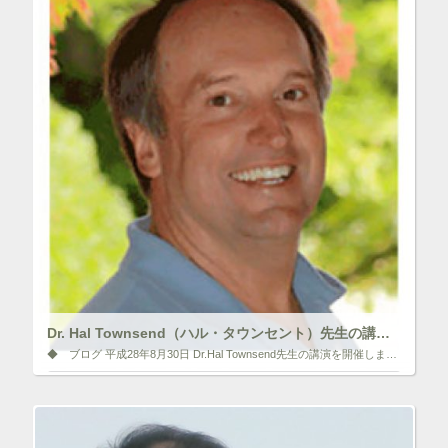
ク
F
リ
a
ッ
c
ク
e
し
b
て
o
T
o
w
k
i
で
t
共
t
有
e
す
r
る
で
に
共
は
有
ク
(
リ
新
ッ
し
ク
い
し
ウ
て
ィ
く
ン
だ
ド
さ
ウ
い
で
(
Dr. Hal Townsend（ハル・タウンセント）先生の講演について
開
新
き
し
◆ ブログ 平成28年8月30日 Dr.Hal Townsend先生の講演を開催しました 平成28年8月27日（土）校友会勉強会に引き続き、校友会が後援させて頂いているHal Townsend先生の講演会を実施いたしまし […]
ま
い
す
ウ
)
ィ
いいね！と思ったらクリックして情報を伝えよう！ アイコンを
ン
クリック!!
ド
ウ
で