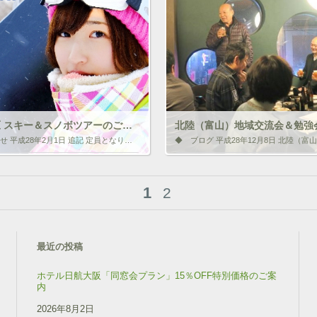
e
ク
e
b
し
b
o
て
o
o
T
o
k
w
k
で
i
で
共
t
共
有
t
有
す
e
す
る
r
る
に
で
に
は
共
は
ク
有
ク
リ
(
リ
志賀高原 スキー＆スノボツアーのご案内
北陸（富山）地域交流会＆勉強
ッ
新
ッ
◆ お知らせ 平成28年2月1日 追記 定員となりました。募集を締め切らせて頂きます。 平成28年12月9日 公開開始 志賀高原 スキー＆スノボツアーのご案内 毎年恒例の学生会によるスキー・スノボイベントが開催！ 今年度 […]
ク
し
ク
し
い
し
て
ウ
て
と思ったらクリックして情報を伝えよ
いいね！と思ったらクリックして情
く
ィ
く
コンをクリック!!
う！ アイコンをクリック!!
だ
ン
だ
さ
ド
さ
1
2
い
ウ
い
(
で
(
新
開
新
F
ク
F
し
き
し
a
リ
a
い
ま
い
c
ッ
c
ウ
す
ウ
e
ク
e
最近の投稿
ィ
)
ィ
b
し
b
ン
ン
o
て
o
ド
ド
o
T
o
ホテル日航大阪「同窓会プラン」15％OFF特別価格のご案
ウ
ウ
k
w
k
内
で
で
で
i
で
開
開
共
t
共
き
き
有
2026年8月2日
t
有