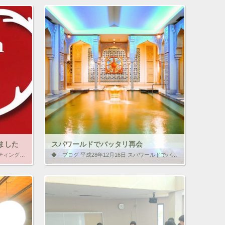
ました
スパワールドでバッタリ再会
◆ お知らせ 平成28年12月19日 グリーティングカードを発送しました 校友会員の皆様へ、「2016 グリーティングカード」を発送いたしました。 download[PDF] 表 / 裏 お手元へ届いていない方は【登録 […]
◆ ブログ 平成28年12月16日 スパワールドでバッタリ再会 みなさん、こんにちは。校友室の北村です。寒くなりましたがお変わりございませんか。 今回は、卒業生の方々とひょんな場所での「ビックリ・バッタリ再会」をお伝えさ […]
報を伝えよ
いいね！と思ったらクリックして情報を伝えよ
う！ アイコンをクリック!!
ク
F
リ
a
ッ
c