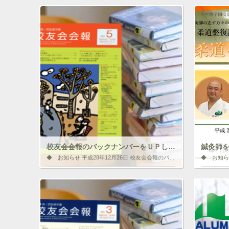
校友会会報のバックナンバーをＵＰしました！
鍼灸師を
◆ お知らせ 平成28年12月26日 校友会会報のバックナンバーをＵＰしました！ 校友会会報 2009年(No.5) 9月号 校友会会報 2009年(No.5) 9月号を更新しました。
いいね！と思ったらクリックして情報を伝えよ
いいね！
う！ アイコンをクリック!!
う！ アイ
ク
F
ク
リ
a
リ
ッ
c
ッ