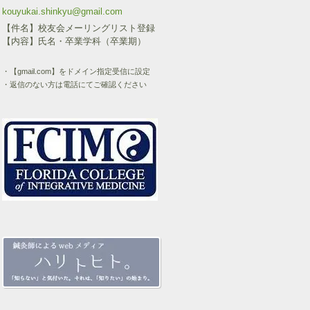
ま
e
す
す
r
る
kouyukai.shinkyu@gmail.com
)
で
に
【件名】校友会メーリングリスト登録
共
は
有
ク
【内容】氏名・卒業学科（卒業期）
(
リ
新
ッ
し
ク
・【gmail.com】をドメイン指定受信に設定
い
し
ウ
て
・返信のない方は電話にてご確認ください
ィ
く
ン
だ
ド
さ
ウ
い
で
(
開
新
き
し
ま
い
す
ウ
)
ィ
ン
ド
ウ
で
開
き
ま
す
)