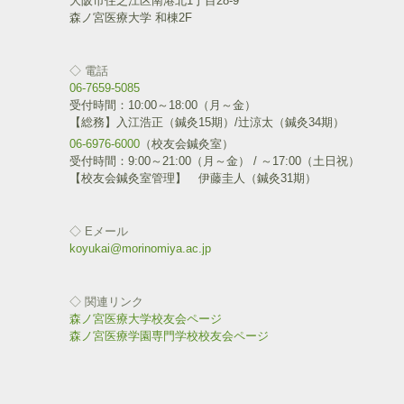
大阪市住之江区南港北1丁目28-9
ま
e
す
e
す
r
る
r
森ノ宮医療大学 和棟2F
)
で
に
で
共
は
共
有
ク
有
(
リ
(
◇ 電話
新
ッ
新
し
ク
し
06-7659-5085
い
し
い
受付時間：10:00～18:00（月～金）
ウ
て
ウ
ィ
く
ィ
【総務】入江浩正（鍼灸15期）/辻涼太（鍼灸34期）
ン
だ
ン
ド
さ
ド
06-6976-6000
（校友会鍼灸室）
ウ
い
ウ
受付時間：9:00～21:00（月～金） / ～17:00（土日祝）
で
(
で
開
新
開
【校友会鍼灸室管理】 伊藤圭人（鍼灸31期）
き
し
き
ま
い
ま
す
ウ
す
)
ィ
)
◇ Eメール
ン
ド
koyukai@morinomiya.ac.jp
ウ
で
開
き
◇ 関連リンク
ま
す
森ノ宮医療大学校友会ページ
)
森ノ宮医療学園専門学校校友会ページ