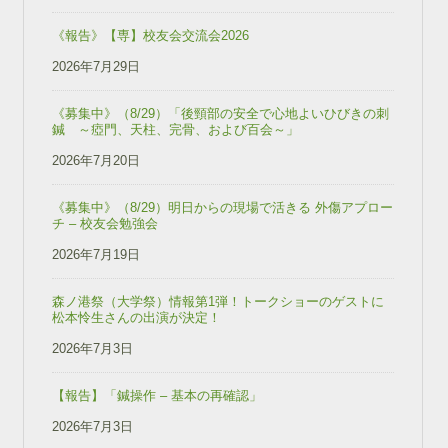
ま
ま
す
e
す
す
す
る
r
る
)
)
に
で
に
《報告》【専】校友会交流会2026
は
共
は
ク
有
ク
リ
2026年7月29日
(
リ
ッ
新
ッ
ク
し
ク
し
い
し
《募集中》（8/29）「後頸部の安全で心地よいひびきの刺
て
ウ
て
鍼 ～瘂門、天柱、完骨、および百会～」
く
ィ
く
だ
ン
だ
さ
ド
さ
2026年7月20日
い
ウ
い
(
で
(
新
開
新
《募集中》（8/29）明日からの現場で活きる 外傷アプロー
し
き
し
い
ま
い
チ – 校友会勉強会
ウ
す
ウ
ィ
)
ィ
2026年7月19日
ン
ン
ド
ド
ウ
ウ
で
で
森ノ港祭（大学祭）情報第1弾！トークショーのゲストに
開
開
松本怜生さんの出演が決定！
き
き
ま
ま
2026年7月3日
す
す
)
)
【報告】「鍼操作 – 基本の再確認」
2026年7月3日