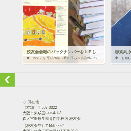
ク
e
ク
し
b
し
て
o
て
T
o
T
w
k
w
i
で
i
t
共
t
t
有
t
e
す
e
r
る
r
で
に
で
共
は
共
有
ク
有
(
リ
(
校友会会報のバックナンバーをＵＰしました！
新
ッ
新
◆ お知らせ 平成28年12月10日 校友会会報のバックナンバーをＵＰしました！ 校友会会報 2008年(No.3)10月号 公開の遅れていた 校友会会報 2008年(No.3)10月号を更新しました。
し
ク
し
い
し
い
ウ
て
ウ
いいね！と思ったらクリックして情報を伝えよ
いいね！
ィ
く
ィ
う！ アイコンをクリック!!
う！ アイ
ン
だ
ン
ド
さ
ド
ウ
い
ウ
で
(
で
開
新
開
ク
F
ク
き
し
き
リ
a
リ
ま
い
ま
ッ
c
ッ
す
ウ
す
ク
e
ク
◇ 所在地
)
ィ
)
し
b
し
（本部）〒537-0022
ン
て
o
て
ド
T
o
T
大阪市東成区中本4-1-8
ウ
w
k
w
森ノ宮医療学園専門学校内 校友会
で
i
で
i
開
t
共
t
（校友会館）〒559-0034
き
t
有
t