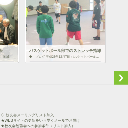
ク
e
し
b
て
o
T
o
w
k
i
で
t
共
t
有
e
す
r
る
で
に
共
は
有
ク
(
リ
会
バスケットボール部でのストレッチ指導
新
ッ
◆ ブログ 平成28年12月8日 北陸（富山）地域交流会＆勉強会 平成28年11月26日（土）・27日（日）に富山市で森ノ宮医療学園校友会 北陸（富山）地域交流会が開催されました。 今回、取材として同行させていただきまし […]
◆ ブログ 平成28年12月7日 バスケットボール部でのストレッチ指導 先日、森ノ宮医療学園の卒業生が指導に関わっているバスケットボール部（西宮市立 浜中学 女子バスケットボール部）において、ストレッチ指導をしてまいりま […]
し
ク
い
し
ウ
て
報を伝えよ
いいね！と思ったらクリックして情報を伝えよ
ィ
く
う！ アイコンをクリック!!
ン
だ
ド
さ
ウ
い
で
(
開
新
ク
F
き
し
リ
a
ま
い
ッ
c
す
ウ
ク
e
)
ィ
し
b
ン
て
o
ド
T
o
ウ
w
k
◇ 校友会メーリングリスト加入
で
i
で
★WEBサイトの更新をいち早くメールでお届け
開
t
共
き
t
有
★校友会勉強会への参加条件（リスト加入）