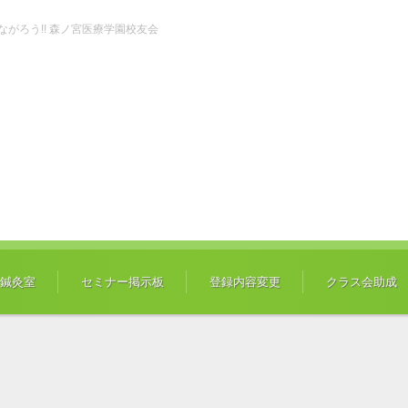
ch" つながろう!! 森ノ宮医療学園校友会
鍼灸室
セミナー掲示板
登録内容変更
クラス会助成