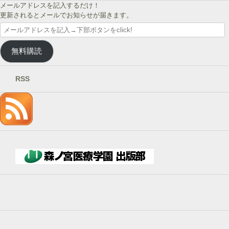
メールアドレスを記入するだけ！
更新されるとメールでお知らせが届きます。
メ
ー
ル
無料購読
ア
ド
レ
RSS
ス
を
記
入
→
下
部
ボ
タ
ン
を
click!