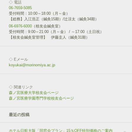
◇ 電話
06-7659-5085
受付時間：10:00～18:00（月～金）
【総務】入江浩正（鍼灸15期）/辻涼太（鍼灸34期）
06-6976-6000
（校友会鍼灸室）
受付時間：9:00～21:00（月～金） / ～17:00（土日祝）
【校友会鍼灸室管理】 伊藤圭人（鍼灸31期）
◇ Eメール
koyukai@morinomiya.ac.jp
◇ 関連リンク
森ノ宮医療大学校友会ページ
森ノ宮医療学園専門学校校友会ページ
最近の投稿
ホテル日航大阪「同窓会プラン」15％OFF特別価格のご案内