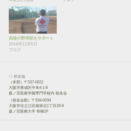
ン
だ
ド
さ
ウ
い
で
(
開
新
き
し
ま
い
す
ウ
)
ィ
ン
高校の野球部をサポート
ド
2016年12月5日
ウ
で
ブログ
開
き
ま
す
)
◇ 所在地
（本部）〒537-0022
大阪市東成区中本4-1-8
森ノ宮医療学園専門学校内 校友会
（校友会館）〒559-0034
大阪市住之江区南港北1丁目28-9
森ノ宮医療大学 和棟2F