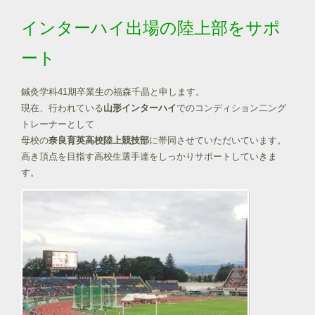
インターハイ出場の陸上部をサポ
ート
鍼灸学科41期卒業生の福森千晶と申します。
現在、行われている
山形インターハイ
でのコンディション二ング
ト
レーナーとして
母校の
奈良育英高校陸上競技部
に帯同させていただ
いています。
高き頂点を目指す高校生選手達をしっかりサポートしていきま
す。