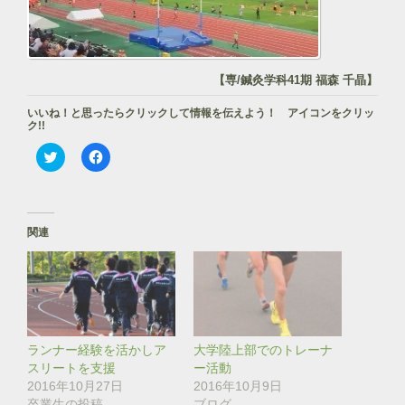
【専/鍼灸学科41期 福森 千晶】
いいね！と思ったらクリックして情報を伝えよう！ アイコンをクリッ
ク!!
ク
F
リ
a
ッ
c
ク
e
し
b
て
o
T
o
関連
w
k
i
で
t
共
t
有
e
す
r
る
で
に
共
は
有
ク
(
リ
ランナー経験を活かしア
大学陸上部でのトレーナ
新
ッ
し
ク
スリートを支援
ー活動
い
し
2016年10月27日
2016年10月9日
ウ
て
ィ
く
卒業生の投稿
ブログ