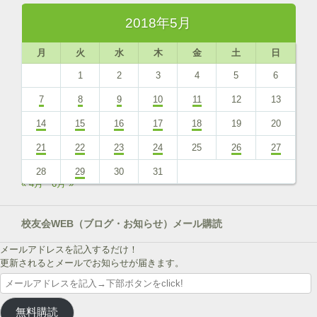
2018年5月
月
火
水
木
金
土
日
1
2
3
4
5
6
7
8
9
10
11
12
13
14
15
16
17
18
19
20
21
22
23
24
25
26
27
28
29
30
31
« 4月
6月 »
校友会WEB（ブログ・お知らせ）メール購読
メールアドレスを記入するだけ！
更新されるとメールでお知らせが届きます。
メ
ー
ル
無料購読