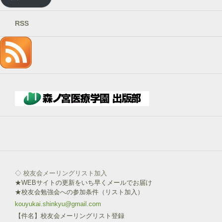
ア
ド
レ
RSS
ス
を
記
入
→
下
部
ボ
タ
ン
を
click!
◇ 校友会メーリングリスト加入
★WEBサイトの更新をいち早くメールでお届け
★校友会勉強会への参加条件（リスト加入）
kouyukai.shinkyu@gmail.com
【件名】校友会メーリングリスト登録