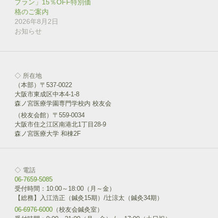
プラン」15％OFF特別価
開
き
格のご案内
ま
2026年8月2日
す
)
お知らせ
◇ 所在地
（本部）〒537-0022
大阪市東成区中本4-1-8
森ノ宮医療学園専門学校内 校友会
（校友会館）〒559-0034
大阪市住之江区南港北1丁目28-9
森ノ宮医療大学 和棟2F
◇ 電話
06-7659-5085
受付時間：10:00～18:00（月～金）
【総務】入江浩正（鍼灸15期）/辻涼太（鍼灸34期）
06-6976-6000
（校友会鍼灸室）