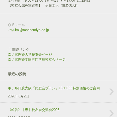
受付時間：9:00～21:00（月～金） / ～17:00（土日祝）
【校友会鍼灸室管理】 伊藤圭人（鍼灸31期）
◇ Eメール
koyukai@morinomiya.ac.jp
◇ 関連リンク
森ノ宮医療大学校友会ページ
森ノ宮医療学園専門学校校友会ページ
最近の投稿
ホテル日航大阪「同窓会プラン」15％OFF特別価格のご案内
2026年8月2日
《報告》【専】校友会交流会2026