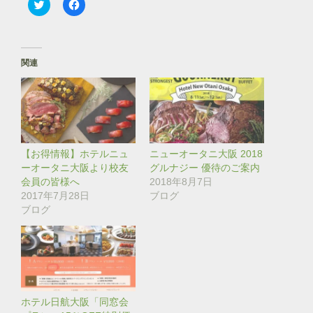
ク
F
リ
a
ッ
c
ク
e
し
b
て
o
T
o
関連
w
k
i
で
t
共
t
有
e
す
r
る
で
に
共
は
有
ク
(
リ
【お得情報】ホテルニュ
ニューオータニ大阪 2018
新
ッ
し
ク
ーオータニ大阪より校友
グルナジー 優待のご案内
い
し
会員の皆様へ
2018年8月7日
ウ
て
ィ
く
2017年7月28日
ブログ
ン
だ
ブログ
ド
さ
ウ
い
で
(
開
新
き
し
ま
い
す
ウ
)
ィ
ン
ド
ホテル日航大阪「同窓会
ウ
で