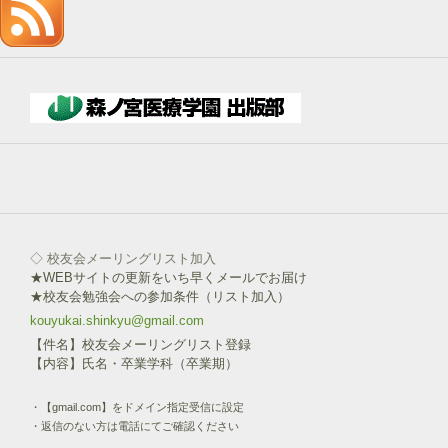
記
入
→
下
部
ボ
タ
ン
を
click!
◇ 校友会メーリングリスト加入
★WEBサイトの更新をいち早くメールでお届け
★校友会勉強会への参加条件（リスト加入）
kouyukai.shinkyu@gmail.com
【件名】校友会メーリングリスト登録
【内容】氏名・卒業学科（卒業期）
・【gmail.com】をドメイン指定受信に設定
・返信のない方は電話にてご確認ください