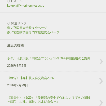
◇ Eメール
koyukai@morinomiya.ac.jp
◇ 関連リンク
森ノ宮医療大学校友会ページ
森ノ宮医療学園専門学校校友会ページ
最近の投稿
ホテル日航大阪「同窓会プラン」15％OFF特別価格のご案内
2026年8月2日
《報告》【専】校友会交流会2026
2026年7月29日
《募集中》（8/29）「後頸部の安全で心地よいひびきの刺鍼
～瘂門、天柱、完骨、および百会～」