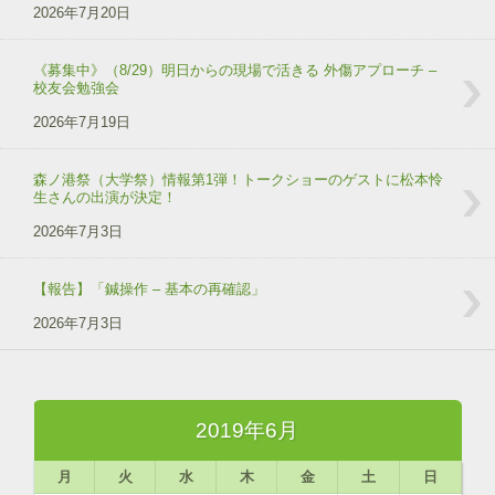
2026年7月20日
《募集中》（8/29）明日からの現場で活きる 外傷アプローチ –
校友会勉強会
2026年7月19日
森ノ港祭（大学祭）情報第1弾！トークショーのゲストに松本怜
生さんの出演が決定！
2026年7月3日
【報告】「鍼操作 – 基本の再確認」
2026年7月3日
2019年6月
月
火
水
木
金
土
日