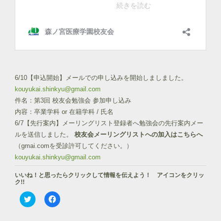
6/10【申込開始】メールでの申し込みを開始しましました。
kouyukai.shinkyu@gmail.com
件名：第3回 校友会勉強会 参加申し込み
内容：卒業学科 or 在籍学科 / 氏名
6/7【先行案内】メーリングリスト登録者へ勉強会の先行案内メー
ルを送信しました。
校友会メーリングリストへの加入はこちらへ
（gmai.comを受診許可してください。）
kouyukai.shinkyu@gmail.com
いいね！と思ったらクリックして情報を伝えよう！ アイコンをクリッ
ク!!
ク
F
リ
a
ッ
c
ク
e