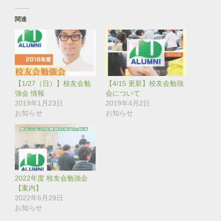
し
b
て
o
T
o
関連
w
k
i
で
t
共
t
有
e
す
r
る
で
に
共
は
有
ク
(
リ
【1/27（日）】校友会勉
【4/15 更新】校友会勉強
新
ッ
し
ク
強会 情報
会について
い
し
2019年1月23日
2019年4月2日
ウ
て
ィ
く
お知らせ
お知らせ
ン
だ
ド
さ
ウ
い
で
(
開
新
き
し
ま
い
す
ウ
)
ィ
ン
2022年度 校友会勉強会
ド
【案内】
ウ
で
2022年6月29日
開
き
お知らせ
ま
す