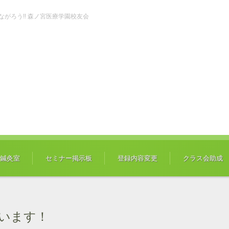
ch" つながろう!! 森ノ宮医療学園校友会
鍼灸室
セミナー掲示板
登録内容変更
クラス会助成
います！