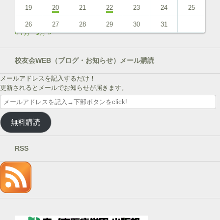
19
20
21
22
23
24
25
26
27
28
29
30
31
« 7月
9月 »
校友会WEB（ブログ・お知らせ）メール購読
メールアドレスを記入するだけ！
更新されるとメールでお知らせが届きます。
メ
ー
ル
無料購読
ア
ド
レ
RSS
ス
を
記
入
→
下
部