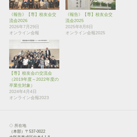
で
に
共
は
有
ク
(
リ
《報告》【専】校友会交
《報告》【専】校友会交
新
ッ
し
ク
流会2026
流会2025
い
し
2026年7月29日
2025年8月8日
ウ
て
ィ
く
オンライン会報
オンライン会報2025
ン
だ
ド
さ
ウ
い
で
(
開
新
き
し
ま
い
す
ウ
)
ィ
ン
【専】校友会の交流会
ド
（2019年度～2022年度の
ウ
で
卒業生対象）
開
き
2024年4月4日
ま
オンライン会報2023
す
)
◇ 所在地
（本部）〒537-0022