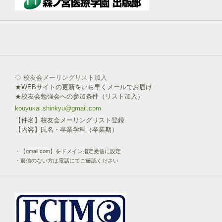
ボ
タ
ン
を
click!
◇ 校友会メーリングリスト加入
★WEBサイトの更新をいち早くメールでお届け
★校友会勉強会への参加条件（リスト加入）
kouyukai.shinkyu@gmail.com
【件名】校友会メーリングリスト登録
【内容】氏名・卒業学科（卒業期）
・【gmail.com】をドメイン指定受信に設定
・返信のない方は電話にてご確認ください