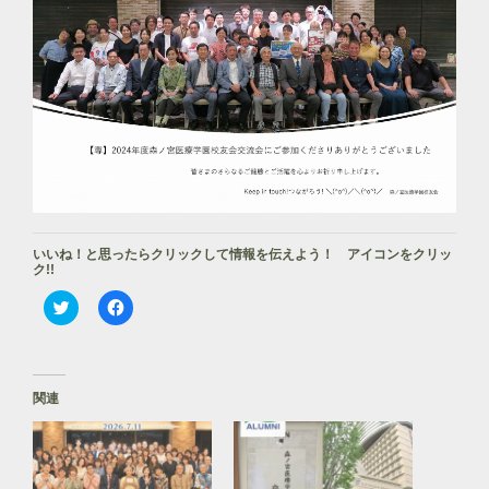
いいね！と思ったらクリックして情報を伝えよう！ アイコンをクリッ
ク!!
ク
F
リ
a
ッ
c
ク
e
し
b
て
o
T
o
関連
w
k
i
で
t
共
t
有
e
す
r
る