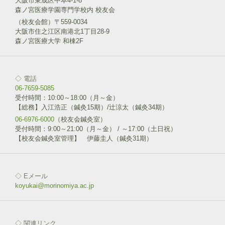
大阪市東成区中本4-1-8
森ノ宮医療学園専門学校内 校友会
（校友会館）〒559-0034
大阪市住之江区南港北1丁目28-9
森ノ宮医療大学 和棟2F
◇ 電話
06-7659-5085
受付時間：10:00～18:00（月～金）
【総務】入江浩正（鍼灸15期）/辻涼太（鍼灸34期）
06-6976-6000
（校友会鍼灸室）
受付時間：9:00～21:00（月～金） / ～17:00（土日祝）
【校友会鍼灸室管理】 伊藤圭人（鍼灸31期）
◇ Eメール
koyukai@morinomiya.ac.jp
◇ 関連リンク