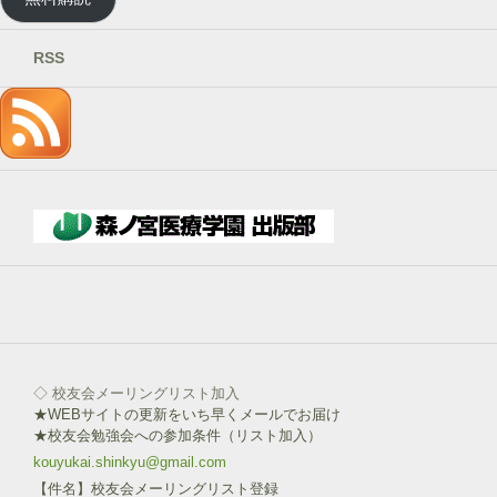
ア
ド
レ
RSS
ス
を
記
入
→
下
部
ボ
タ
ン
を
click!
◇ 校友会メーリングリスト加入
★WEBサイトの更新をいち早くメールでお届け
★校友会勉強会への参加条件（リスト加入）
kouyukai.shinkyu@gmail.com
【件名】校友会メーリングリスト登録