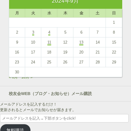
2024年9月
月
火
水
木
金
土
日
1
2
3
4
5
6
7
8
9
10
11
12
13
14
15
16
17
18
19
20
21
22
23
24
25
26
27
28
29
30
« 8月
10月 »
校友会WEB（ブログ・お知らせ）メール購読
メールアドレスを記入するだけ！
更新されるとメールでお知らせが届きます。
メ
ー
ル
無料購読