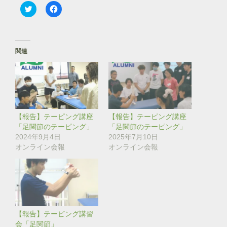
ク
F
リ
a
ッ
c
ク
e
し
b
て
o
T
o
関連
w
k
i
で
t
共
t
有
e
す
r
る
で
に
共
は
有
ク
(
リ
【報告】テーピング講座
【報告】テーピング講座
新
ッ
し
ク
「足関節のテーピング」
「足関節のテーピング」
い
し
2024年9月4日
2025年7月10日
ウ
て
ィ
く
オンライン会報
オンライン会報
ン
だ
ド
さ
ウ
い
で
(
開
新
き
し
ま
い
す
ウ
)
ィ
ン
【報告】テーピング講習
ド
会「足関節」
ウ