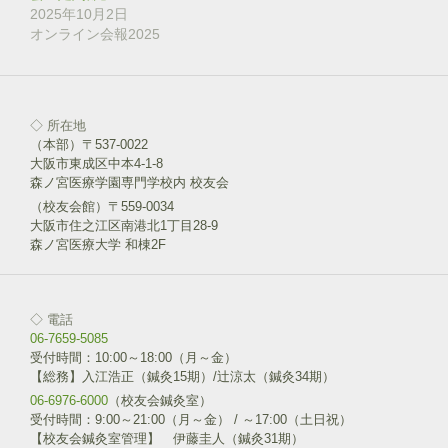
で
2025年10月2日
開
き
オンライン会報2025
ま
す
)
◇ 所在地
（本部）〒537-0022
大阪市東成区中本4-1-8
森ノ宮医療学園専門学校内 校友会
（校友会館）〒559-0034
大阪市住之江区南港北1丁目28-9
森ノ宮医療大学 和棟2F
◇ 電話
06-7659-5085
受付時間：10:00～18:00（月～金）
【総務】入江浩正（鍼灸15期）/辻涼太（鍼灸34期）
06-6976-6000
（校友会鍼灸室）
受付時間：9:00～21:00（月～金） / ～17:00（土日祝）
【校友会鍼灸室管理】 伊藤圭人（鍼灸31期）