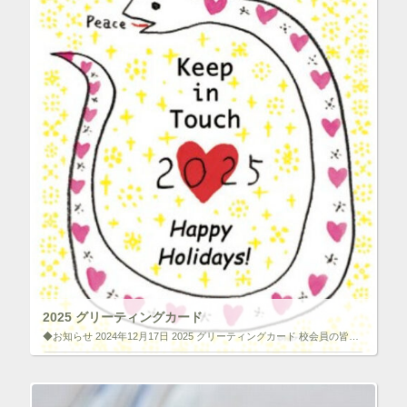
開
ク
F
き
リ
a
ま
ッ
c
す
ク
e
)
し
b
て
o
T
o
w
k
i
で
t
共
t
有
e
す
r
る
で
に
共
は
有
ク
(
リ
新
ッ
し
ク
い
し
ウ
て
ィ
く
ン
だ
ド
さ
ウ
い
で
(
2025 グリーティングカード
開
新
き
し
◆お知らせ 2024年12月17日 2025 グリーティングカード 校会員の皆様へ「2025 グリーティングカード」を発送いたしました。 ※今回のグリーティングカードなど校友会からの郵送物が届いていない方へ こちらの登録 […]
ま
い
す
ウ
)
ィ
いいね！と思ったらクリックして情報を伝えよう！ アイコンを
ン
クリック!!
ド
ウ