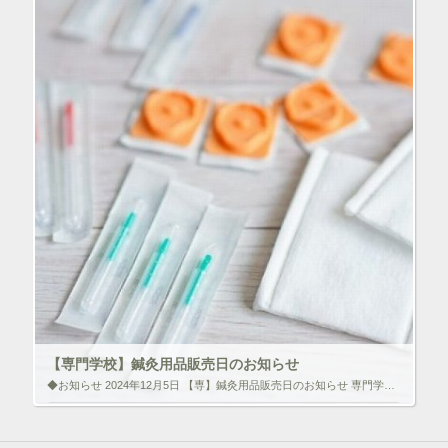
で
開
ク
F
き
リ
a
ま
ッ
c
す
ク
e
)
し
b
て
o
T
o
w
k
i
で
t
共
t
有
e
す
r
る
で
に
共
は
有
ク
(
リ
新
ッ
し
ク
い
し
ウ
て
ィ
く
ン
だ
ド
さ
ウ
い
で
(
【専門学校】鍼灸用品販売日のお知らせ
開
新
き
し
◆お知らせ 2024年12月5日 【専】鍼灸用品販売日のお知らせ 専門学校学務課より本校舎3階の「鍼灸用品 販売日時」について情報提供がありましたのでシェアさせて頂きます。 冬季休暇前後の鍼灸用品販売スケジュールは以下の […]
ま
い
す
ウ
)
ィ
いいね！と思ったらクリックして情報を伝えよう！ アイコンを
ン
クリック!!
ド