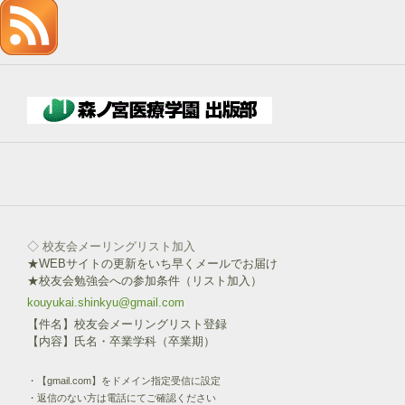
を
記
入
→
下
部
ボ
タ
ン
を
click!
◇ 校友会メーリングリスト加入
★WEBサイトの更新をいち早くメールでお届け
★校友会勉強会への参加条件（リスト加入）
kouyukai.shinkyu@gmail.com
【件名】校友会メーリングリスト登録
【内容】氏名・卒業学科（卒業期）
・【gmail.com】をドメイン指定受信に設定
・返信のない方は電話にてご確認ください