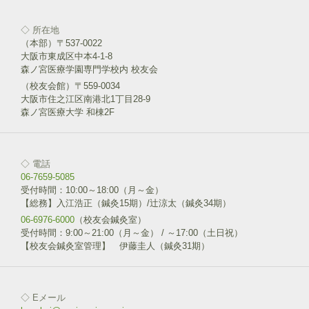
ウ
で
開
◇ 所在地
ク
F
き
リ
a
（本部）〒537-0022
ま
ッ
c
す
大阪市東成区中本4-1-8
ク
e
)
し
b
森ノ宮医療学園専門学校内 校友会
て
o
T
o
（校友会館）〒559-0034
w
k
大阪市住之江区南港北1丁目28-9
i
で
森ノ宮医療大学 和棟2F
t
共
t
有
e
す
r
る
で
に
共
は
◇ 電話
有
ク
(
リ
06-7659-5085
新
ッ
受付時間：10:00～18:00（月～金）
し
ク
い
し
【総務】入江浩正（鍼灸15期）/辻涼太（鍼灸34期）
ウ
て
06-6976-6000
ィ
（校友会鍼灸室）
く
ン
だ
受付時間：9:00～21:00（月～金） / ～17:00（土日祝）
ド
さ
【校友会鍼灸室管理】 伊藤圭人（鍼灸31期）
ウ
い
で
(
開
新
き
し
ま
い
す
ウ
◇ Eメール
)
ィ