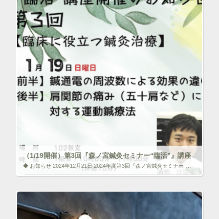
（1/19開催）第3回『森ノ宮鍼灸セミナー“臨活”』講座
◆ お知らせ 2024年12月21日 2024年度第3回『森ノ宮鍼灸セミナー“臨活”』講座 開催のお知らせ（専門学校主催） 森ノ宮医療学園専門学校では、鍼灸の『臨床』に役立つ知識・診察技能・治療技術等の修得など、皆さんの […]
いいね！と思ったらクリックして情報を伝えよう！ アイコンを
クリック!!