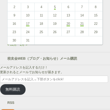
2
3
4
5
6
7
8
9
10
11
12
13
14
15
16
17
18
19
20
21
22
23
24
25
26
27
28
29
30
31
« 11月
1月 »
校友会WEB（ブログ・お知らせ）メール購読
メールアドレスを記入するだけ！
更新されるとメールでお知らせが届きます。
メ
ー
ル
無料購読
ア
ド
レ
RSS
ス