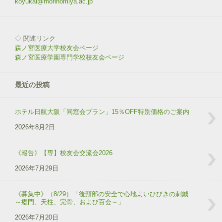
ン
koyukai@morinomiya.ac.jp
ド
ウ
で
開
き
◇ 関連リンク
ま
す
森ノ宮医療大学校友会ページ
)
森ノ宮医療学園専門学校校友会ページ
最近の投稿
ホテル日航大阪「同窓会プラン」15％OFF特別価格のご案内
2026年8月2日
《報告》【専】校友会交流会2026
2026年7月29日
《募集中》（8/29）「後頸部の安全で心地よいひびきの刺鍼
～瘂門、天柱、完骨、および百会～」
2026年7月20日