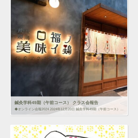
ク
F
リ
a
ッ
c
ク
e
し
b
て
o
T
o
w
k
i
で
t
共
t
有
e
す
r
る
で
に
共
は
有
ク
(
リ
新
ッ
し
ク
い
し
ウ
て
ィ
く
ン
だ
ド
さ
ウ
い
で
(
鍼灸学科49期（午前コース） クラス会報告
開
新
き
し
◆オンライン会報2024 2024年12月20日 鍼灸学科49期（午前コース） クラス会報告 森ノ宮医療学園専門学校 鍼灸科49期卒業生より同窓会報告がありましたので掲載させて頂きます。 2024年12月14日、9ヶ月ぶ […]
ま
い
す
ウ
)
ィ
いいね！と思ったらクリックして情報を伝えよう！ アイコンを
ン
クリック!!
ド
ウ
で