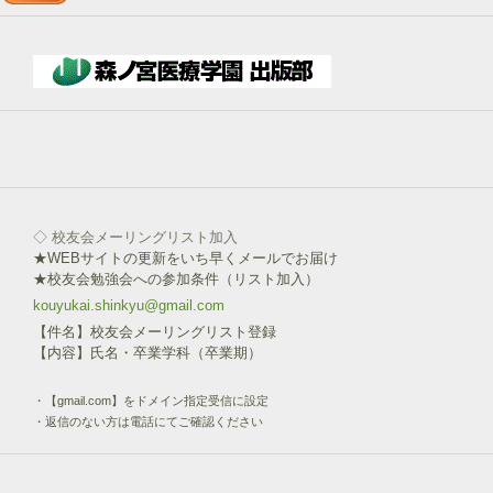
→
下
部
ボ
タ
ン
を
click!
◇ 校友会メーリングリスト加入
★WEBサイトの更新をいち早くメールでお届け
★校友会勉強会への参加条件（リスト加入）
kouyukai.shinkyu@gmail.com
【件名】校友会メーリングリスト登録
【内容】氏名・卒業学科（卒業期）
・【gmail.com】をドメイン指定受信に設定
・返信のない方は電話にてご確認ください