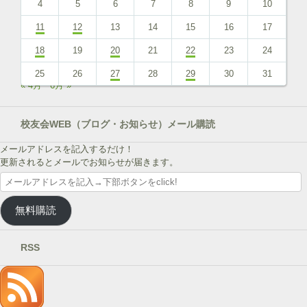
4
5
6
7
8
9
10
11
12
13
14
15
16
17
18
19
20
21
22
23
24
25
26
27
28
29
30
31
« 4月
6月 »
校友会WEB（ブログ・お知らせ）メール購読
メールアドレスを記入するだけ！
更新されるとメールでお知らせが届きます。
メ
ー
ル
無料購読
ア
ド
レ
RSS
ス
を
記
入