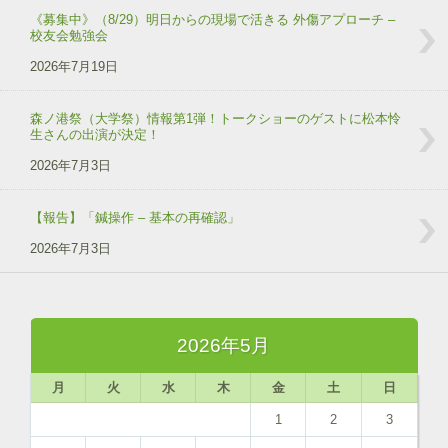
《募集中》（8/29）明日からの現場で活きる 外傷アプローチ –
校友会勉強会
2026年7月19日
森ノ港祭（大学祭）情報第1弾！トークショーのゲストに松本怜
生さんの出演が決定！
2026年7月3日
【報告】「鍼操作 – 基本の再確認」
2026年7月3日
2026年5月
月
火
水
木
金
土
日
1
2
3