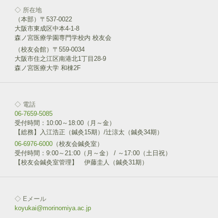
◇ 所在地
（本部）〒537-0022
大阪市東成区中本4-1-8
森ノ宮医療学園専門学校内 校友会
（校友会館）〒559-0034
大阪市住之江区南港北1丁目28-9
森ノ宮医療大学 和棟2F
◇ 電話
06-7659-5085
受付時間：10:00～18:00（月～金）
【総務】入江浩正（鍼灸15期）/辻涼太（鍼灸34期）
06-6976-6000
（校友会鍼灸室）
受付時間：9:00～21:00（月～金） / ～17:00（土日祝）
【校友会鍼灸室管理】 伊藤圭人（鍼灸31期）
◇ Eメール
koyukai@morinomiya.ac.jp