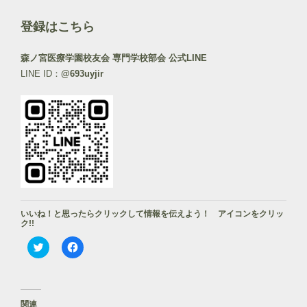
登録はこちら
森ノ宮医療学園校友会 専門学校部会 公式LINE
LINE ID：
@693uyjir
いいね！と思ったらクリックして情報を伝えよう！ アイコンをクリッ
ク!!
ク
F
リ
a
ッ
c
ク
e
し
b
て
o
T
o
関連