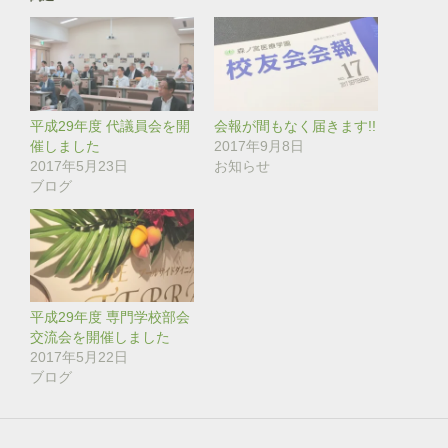
w
k
i
で
t
共
t
有
e
す
r
る
で
に
共
は
有
ク
(
リ
平成29年度 代議員会を開
会報が間もなく届きます!!
新
ッ
し
ク
催しました
2017年9月8日
い
し
2017年5月23日
お知らせ
ウ
て
ィ
く
ブログ
ン
だ
ド
さ
ウ
い
で
(
開
新
き
し
ま
い
す
ウ
)
ィ
ン
平成29年度 専門学校部会
ド
交流会を開催しました
ウ
で
2017年5月22日
開
き
ブログ
ま
す
)