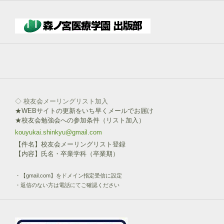
下
部
ボ
タ
ン
を
click!
◇ 校友会メーリングリスト加入
★WEBサイトの更新をいち早くメールでお届け
★校友会勉強会への参加条件（リスト加入）
kouyukai.shinkyu@gmail.com
【件名】校友会メーリングリスト登録
【内容】氏名・卒業学科（卒業期）
・【gmail.com】をドメイン指定受信に設定
・返信のない方は電話にてご確認ください