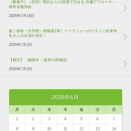
《募集中》（8/29）明日からの現場で活きる 外傷アプローチ –
校友会勉強会
2026年7月19日
森ノ港祭（大学祭）情報第1弾！トークショーのゲストに松本怜
生さんの出演が決定！
2026年7月3日
【報告】「鍼操作 – 基本の再確認」
2026年7月3日
2026年6月
月
火
水
木
金
土
日
1
2
3
4
5
6
7
8
9
10
11
12
13
14