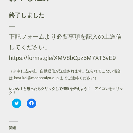
終了しました
—
下記フォームより必要事項を記入の上送信
してください。
https://forms.gle/XMV8bCpz5M7XT6vE9
（※申し込み後、自動返信が送信されます。送られてこない場合
は koyukai@morinomiya-a.jp までご連絡ください）
いいね！と思ったらクリックして情報を伝えよう！ アイコンをクリッ
ク!!
ク
F
リ
a
ッ
c
ク
e
し
b
て
o
T
o
関連
w
k