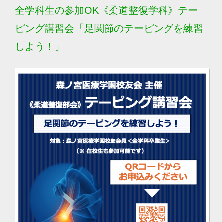
全学科生の参加OK《柔道整復学科》テー
ピング講習会「⾜関節のテーピングを練習
しよう！」