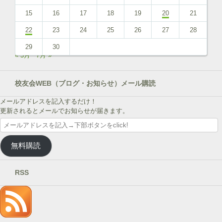
15
16
17
18
19
20
21
22
23
24
25
26
27
28
29
30
« 5月
7月 »
校友会WEB（ブログ・お知らせ）メール購読
メールアドレスを記入するだけ！
更新されるとメールでお知らせが届きます。
メ
ー
ル
無料購読
ア
ド
レ
RSS
ス
を
記
入
→