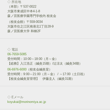
◇ 所在地
（本部）〒537-0022
大阪市東成区中本4-1-8
森ノ宮医療学園専門学校内 校友会
（校友会館）〒559-0034
大阪市住之江区南港北1丁目28-9
森ノ宮医療大学 和棟2F
◇ 電話
06-7659-5085
受付時間：10:00～18:00（月～金）
【総務】入江浩正（鍼灸15期）/辻涼太（鍼灸34期）
06-6976-6000
（校友会鍼灸室）
受付時間：9:00～21:00（月～金） / ～17:00（土日祝）
【校友会鍼灸室管理】 伊藤圭人（鍼灸31期）
◇ Eメール
koyukai@morinomiya.ac.jp