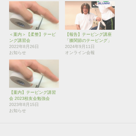
i
で
t
共
t
有
e
す
r
る
で
に
共
は
有
ク
(
リ
＜案内＞【柔整】テーピ
【報告】テーピング講座
新
ッ
し
ク
ング講習会
「膝関節のテーピング」
い
し
2022年8月26日
2024年9月11日
ウ
て
ィ
く
お知らせ
オンライン会報
ン
だ
ド
さ
ウ
い
で
(
開
新
き
し
ま
い
す
ウ
)
ィ
ン
【案内】テーピング講習
ド
会 2023校友会勉強会
ウ
で
2023年8月15日
開
き
お知らせ
ま
す
)