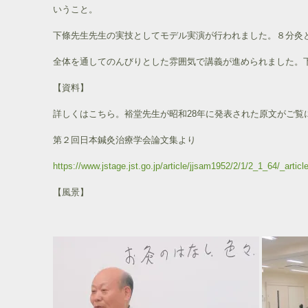
いうこと。
下條先生先生の実技としてモデル実演が行われました。８分灸
全体を通してのんびりとした雰囲気で講義が進められました。
【資料】
詳しくはこちら。裕堂先生が昭和28年に発表された原文がご覧
第２回日本鍼灸治療学会論文集より
https://www.jstage.jst.go.jp/article/jjsam1952/2/1/2_1_64/_article
【風景】