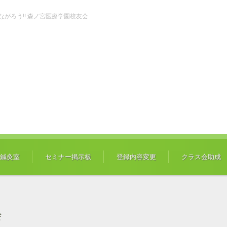
ch" つながろう!! 森ノ宮医療学園校友会
鍼灸室
セミナー掲示板
登録内容変更
クラス会助成
会