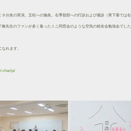
と９分灸の実演。五柱への施灸。右季肋部への打診および撮診（胃下垂では右
下條先生のファンが多く集ったミニ同窓会のような空気の校友会勉強会でした
になれます。
/-char/ja/