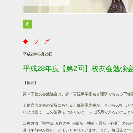
◆ ブログ
平成28年6月25日
平成28年度【第2回】校友会勉
【概要】
第２回校友会勉強会は、森ノ宮医療学園名誉理事でもある下條
下條喜信先生の父親にあたる下條裕堂先生が、今から60年ほ
いとは言え、この治療法は多くのケースに応用できるとのこと
治療方法【裕堂流 五柱の灸:巨闕兪・神道・霊台・心兪】の各
帯（午前中が多い）がよいとされています。また、毎日施灸す