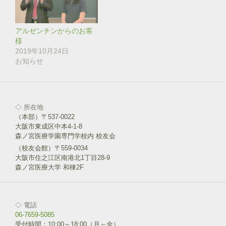
き
し
ま
い
す
ウ
)
ィ
ン
アルゼンチンからのお客
ド
様
ウ
で
2019年10月24日
開
き
お知らせ
ま
す
)
◇ 所在地
（本部）〒537-0022
大阪市東成区中本4-1-8
森ノ宮医療学園専門学校内 校友会
（校友会館）〒559-0034
大阪市住之江区南港北1丁目28-9
森ノ宮医療大学 和棟2F
◇ 電話
06-7659-5085
受付時間：10:00～18:00（月～金）