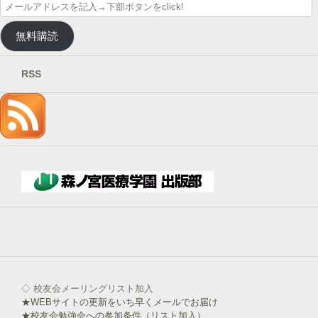
メ
ー
ル
無料購読
ア
ド
レ
RSS
ス
を
記
入
→
下
部
ボ
タ
ン
を
click!
◇ 校友会メーリングリスト加入
★WEBサイトの更新をいち早くメールでお届け
★校友会勉強会への参加条件（リスト加入）