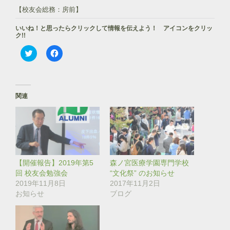
【校友会総務：房前】
いいね！と思ったらクリックして情報を伝えよう！ アイコンをクリッ
ク!!
ク
F
リ
a
ッ
c
ク
e
し
b
て
o
T
o
関連
w
k
i
で
t
共
t
有
e
す
r
る
で
に
共
は
有
ク
(
リ
【開催報告】2019年第5
森ノ宮医療学園専門学校
新
ッ
し
ク
回 校友会勉強会
“文化祭” のお知らせ
い
し
2019年11月8日
2017年11月2日
ウ
て
ィ
く
お知らせ
ブログ
ン
だ
ド
さ
ウ
い
で
(
開
新