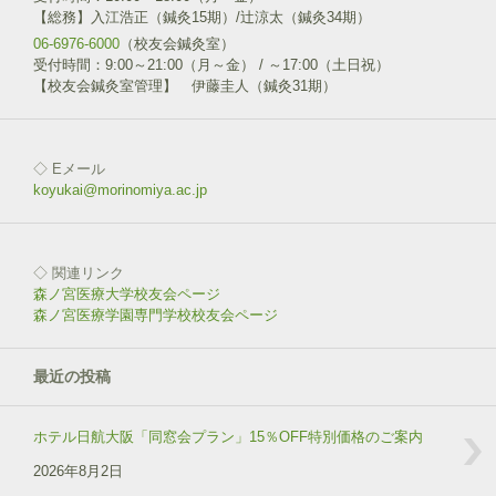
【総務】入江浩正（鍼灸15期）/辻涼太（鍼灸34期）
06-6976-6000
（校友会鍼灸室）
受付時間：9:00～21:00（月～金） / ～17:00（土日祝）
【校友会鍼灸室管理】 伊藤圭人（鍼灸31期）
◇ Eメール
koyukai@morinomiya.ac.jp
◇ 関連リンク
森ノ宮医療大学校友会ページ
森ノ宮医療学園専門学校校友会ページ
最近の投稿
ホテル日航大阪「同窓会プラン」15％OFF特別価格のご案内
2026年8月2日