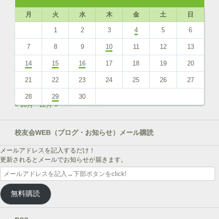
月
火
水
木
金
土
日
1
2
3
4
5
6
7
8
9
10
11
12
13
14
15
16
17
18
19
20
21
22
23
24
25
26
27
28
29
30
« 10月
12月 »
校友会WEB（ブログ・お知らせ）メール購読
メールアドレスを記入するだけ！
更新されるとメールでお知らせが届きます。
メ
ー
ル
無料購読
ア
ド
レ