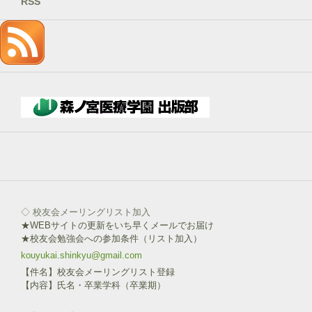
RSS
ス
を
記
入
→
下
部
ボ
タ
ン
を
click!
◇ 校友会メーリングリスト加入
★WEBサイトの更新をいち早くメールでお届け
★校友会勉強会への参加条件（リスト加入）
kouyukai.shinkyu@gmail.com
【件名】校友会メーリングリスト登録
【内容】氏名・卒業学科（卒業期）