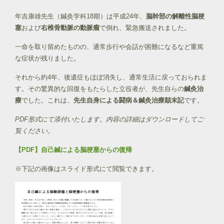
年吉康雄先生（鍼灸学科18期）は平成24年、
脳幹部の解離性脳梗
塞
および
右椎骨動脈の動脈瘤
で倒れ、緊急搬送されました。
一命を取り留めたものの、通常歩行や会話が困難になるなど重篤
な症状が残りました。
それから約4年、後遺症もほぼ消失し、通常生活に戻っておられま
す。その驚異的な回復をもたらした立役者が、先生自らの
鍼灸治
療
でした。これは、
先生自身による闘病＆鍼灸治療顛末記
です。
PDF形式にて添付いたします。内容の詳細はダウンロードしてご
覧ください。
【PDF】自己鍼による脳梗塞からの復帰
※下記の画像はスライド形式にて閲覧できます。