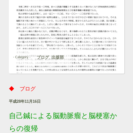
ブログ
出版部
- Category -
,
◆ ブログ
平成28年11月16日
自己鍼による脳動脈瘤と脳梗塞か
らの復帰