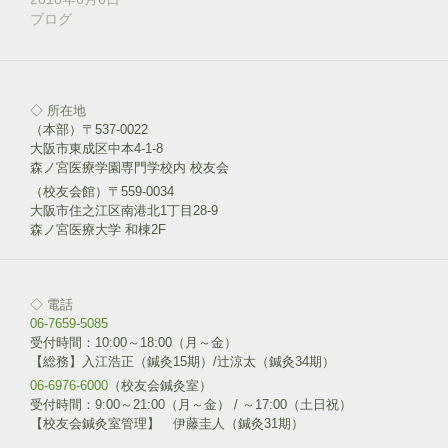
ま
ブログ
す
)
◇ 所在地
（本部）〒537-0022
大阪市東成区中本4-1-8
森ノ宮医療学園専門学校内 校友会
（校友会館）〒559-0034
大阪市住之江区南港北1丁目28-9
森ノ宮医療大学 和棟2F
◇ 電話
06-7659-5085
受付時間：10:00～18:00（月～金）
【総務】入江浩正（鍼灸15期）/辻涼太（鍼灸34期）
06-6976-6000
（校友会鍼灸室）
受付時間：9:00～21:00（月～金） / ～17:00（土日祝）
【校友会鍼灸室管理】 伊藤圭人（鍼灸31期）