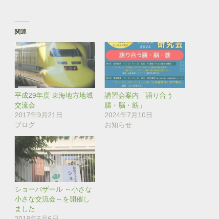
ッ
c
ク
e
し
b
て
o
T
o
関連
w
k
i
で
t
共
t
有
e
す
r
る
で
に
共
は
有
ク
(
リ
平成29年度 東海地方地域
講習会案内「語り合う
新
ッ
し
ク
交流会
腸・脳・筋」
い
し
2017年9月21日
2024年7月10日
ウ
て
ィ
く
ブログ
お知らせ
ン
だ
ド
さ
ウ
い
で
(
開
新
き
し
ま
い
す
ウ
)
ィ
ン
ショーバザール ～小さな
ド
小さな交流会～を開催し
ウ
で
ました
開
き
2018年6月6日