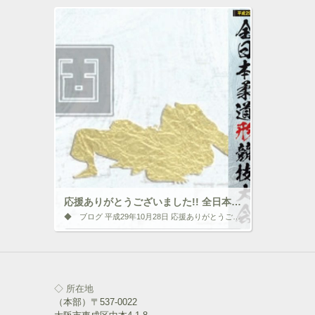
応援ありがとうございました!! 全日本柔道形競技大会のご報告
◆ ブログ 平成29年10月28日 応援ありがとうございました!! 全日本柔道形競技大会のご報告 2017年10月22日（日）東京の講道館大道場にて開催された“固の形”の部に、近畿代表としてご出場されました入江浩正先生（ […]
いいね！と思ったらクリックして情報を伝えよ
う！ アイコンをクリック!!
◇ 所在地
ク
F
（本部）〒537-0022
リ
a
ッ
c