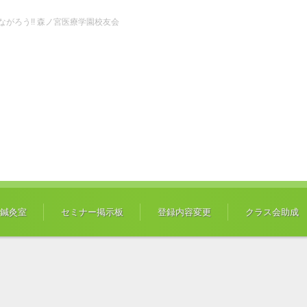
ch" つながろう!! 森ノ宮医療学園校友会
鍼灸室
セミナー掲示板
登録内容変更
クラス会助成