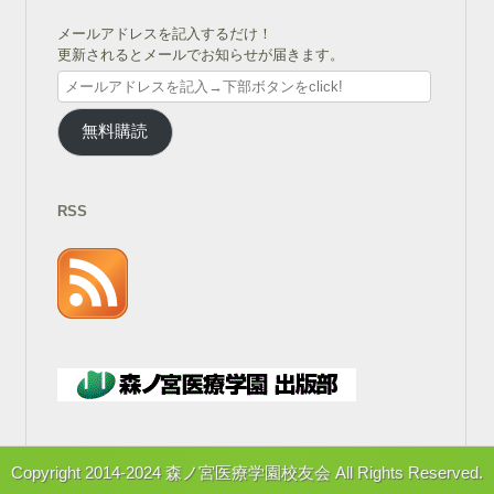
メールアドレスを記入するだけ！
更新されるとメールでお知らせが届きます。
メ
ー
ル
無料購読
ア
ド
レ
ス
RSS
を
記
入
→
下
部
ボ
タ
ン
を
click!
Copyright 2014-2024 森ノ宮医療学園校友会 All Rights Reserved.