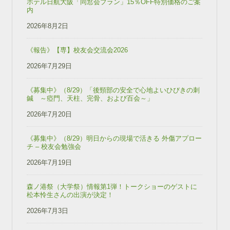
ホテル日航大阪「同窓会プラン」15％OFF特別価格のご案
内
2026年8月2日
《報告》【専】校友会交流会2026
2026年7月29日
《募集中》（8/29）「後頸部の安全で心地よいひびきの刺
鍼 ～瘂門、天柱、完骨、および百会～」
2026年7月20日
《募集中》（8/29）明日からの現場で活きる 外傷アプロー
チ – 校友会勉強会
2026年7月19日
森ノ港祭（大学祭）情報第1弾！トークショーのゲストに
松本怜生さんの出演が決定！
2026年7月3日