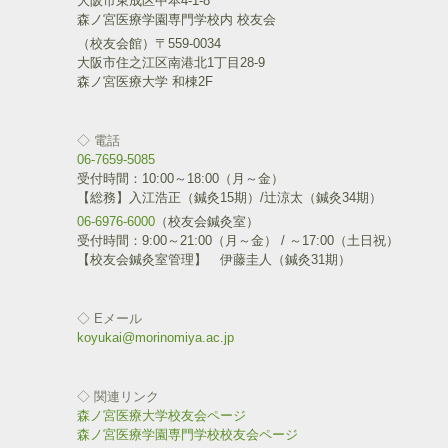
大阪市東成区中本4-1-8
ク
e
森ノ宮医療学園専門学校内 校友会
し
b
て
o
（校友会館）〒559-0034
T
o
w
k
大阪市住之江区南港北1丁目28-9
i
で
森ノ宮医療大学 和棟2F
t
共
t
有
e
す
r
る
で
に
◇ 電話
共
は
06-7659-5085
有
ク
(
リ
受付時間：10:00～18:00（月～金）
新
ッ
【総務】入江浩正（鍼灸15期）/辻涼太（鍼灸34期）
し
ク
い
し
06-6976-6000
（校友会鍼灸室）
ウ
て
受付時間：9:00～21:00（月～金） / ～17:00（土日祝）
ィ
く
ン
だ
【校友会鍼灸室管理】 伊藤圭人（鍼灸31期）
ド
さ
ウ
い
で
(
開
新
◇ Eメール
き
し
ま
い
koyukai@morinomiya.ac.jp
す
ウ
)
ィ
ン
ド
◇ 関連リンク
ウ
で
森ノ宮医療大学校友会ページ
開
森ノ宮医療学園専門学校校友会ページ
き