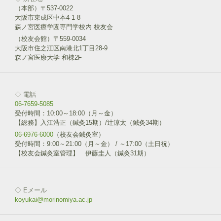
ク
F
リ
a
（本部）〒537-0022
ッ
c
大阪市東成区中本4-1-8
ク
e
し
b
森ノ宮医療学園専門学校内 校友会
て
o
T
o
（校友会館）〒559-0034
w
k
大阪市住之江区南港北1丁目28-9
i
で
森ノ宮医療大学 和棟2F
t
共
t
有
e
す
r
る
で
に
共
は
◇ 電話
有
ク
(
リ
06-7659-5085
新
ッ
受付時間：10:00～18:00（月～金）
し
ク
い
し
【総務】入江浩正（鍼灸15期）/辻涼太（鍼灸34期）
ウ
て
06-6976-6000
ィ
（校友会鍼灸室）
く
ン
だ
受付時間：9:00～21:00（月～金） / ～17:00（土日祝）
ド
さ
【校友会鍼灸室管理】 伊藤圭人（鍼灸31期）
ウ
い
で
(
開
新
き
し
ま
い
す
ウ
◇ Eメール
)
ィ
ン
koyukai@morinomiya.ac.jp
ド
ウ
で