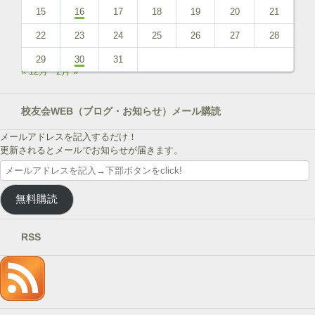
15
16
17
18
19
20
21
22
23
24
25
26
27
28
29
30
31
« 12月
2月 »
校友会WEB（ブログ・お知らせ）メール購読
メールアドレスを記入するだけ！
更新されるとメールでお知らせが届きます。
メ
ー
ル
無料購読
ア
ド
レ
RSS
ス
を
記
入
→
下