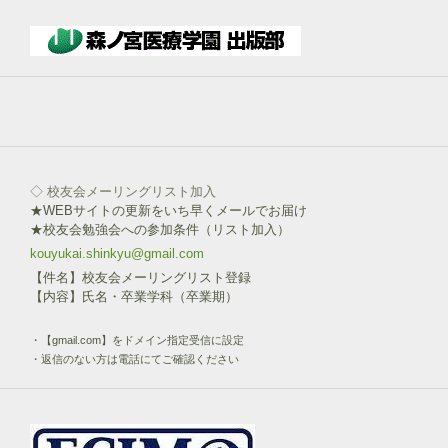
部
ボ
タ
ン
を
click!
◇ 校友会メーリングリスト加入
★WEBサイトの更新をいち早くメールでお届け
★校友会勉強会への参加条件（リスト加入）
kouyukai.shinkyu@gmail.com
【件名】校友会メーリングリスト登録
【内容】氏名・卒業学科（卒業期）
・【gmail.com】をドメイン指定受信に設定
・返信のない方は電話にてご確認ください