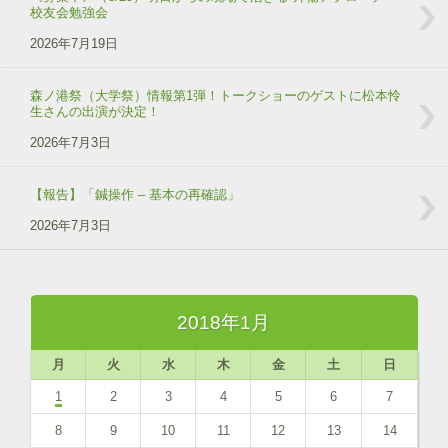
校友会勉強会
2026年7月19日
森ノ港祭（大学祭）情報第1弾！トークショーのゲストに松本怜
生さんの出演が決定！
2026年7月3日
【報告】「鍼操作 – 基本の再確認」
2026年7月3日
2018年1月
月
火
水
木
金
土
日
1
2
3
4
5
6
7
8
9
10
11
12
13
14