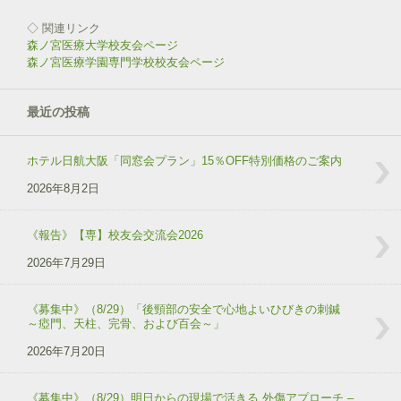
開
き
◇ 関連リンク
ま
す
森ノ宮医療大学校友会ページ
)
森ノ宮医療学園専門学校校友会ページ
最近の投稿
ホテル日航大阪「同窓会プラン」15％OFF特別価格のご案内
2026年8月2日
《報告》【専】校友会交流会2026
2026年7月29日
《募集中》（8/29）「後頸部の安全で心地よいひびきの刺鍼
～瘂門、天柱、完骨、および百会～」
2026年7月20日
《募集中》（8/29）明日からの現場で活きる 外傷アプローチ –