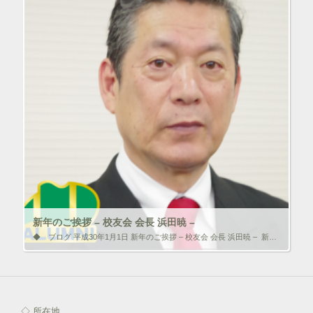
新年のご挨拶 – 校友会 会長 浜田暁 –
◆ ブログ 平成30年1月1日 新年のご挨拶 – 校友会 会長 浜田暁 – 新年明けましておめでとうございます。 平素は森ノ宮医療学園校友会の活動に対し御理解と御支援を賜り厚く御礼申し上げます。 […]
いいね！と思ったらクリックして情報を伝えよう！ アイコンを
クリック!!
◇ 所在地