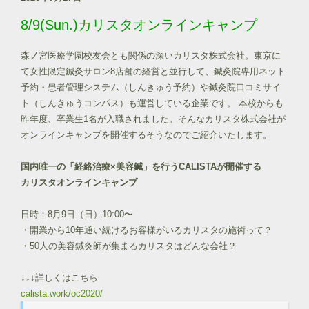
8/9(Sun.)カリスタオンラインキャンプ
森ノ宮医療学園校友会とも関係の深いカリスタ株式会社。東京に
て女性限定鍼灸サロン8店舗の経営と並行して、鍼灸院専用ネット
予約・患者管理システム（しんきゅう予約）や鍼灸院口コミサイ
ト（しんきゅうコンパス）も運営している企業です。 本校からも
昨年度、卒業生1名が入職されました。そんなカリスタ株式会社が
オンラインキャンプを開催するそうなのでご紹介いたします。
国内唯一の「経絡治療×美容鍼」を行うCALISTAが開催する
カリスタオンラインキャンプ
日時：8月9日（日）10:00〜
・開業から10年通い続けるお客様がいるカリスタの施術って？
・50人の美容鍼灸師が集まるカリスタはどんな会社？
↓↓↓詳しくはこちら
calista.work/oc2020/