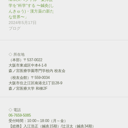
ウ
で
学を“科学”する 〜鍼灸(し
開
き
んきゅう)・漢方薬の新た
ま
な世界〜」
す
)
2024年5月17日
ブログ
◇ 所在地
（本部）〒537-0022
大阪市東成区中本4-1-8
森ノ宮医療学園専門学校内 校友会
（校友会館）〒559-0034
大阪市住之江区南港北1丁目28-9
森ノ宮医療大学 和棟2F
◇ 電話
06-7659-5085
受付時間：10:00～18:00（月～金）
【総務】入江浩正（鍼灸15期）/辻涼太（鍼灸34期）