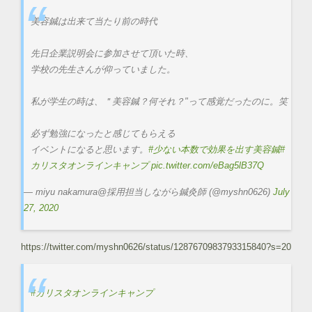
美容鍼は出来て当たり前の時代
先日企業説明会に参加させて頂いた時、
学校の先生さんが仰っていました。
私が学生の時は、＂美容鍼？何それ？"って感覚だったのに。笑
必ず勉強になったと感じてもらえる
イベントになると思います。
#少ない本数で効果を出す美容鍼
#
カリスタオンラインキャンプ
pic.twitter.com/eBag5lB37Q
— miyu nakamura@採用担当しながら鍼灸師 (@myshn0626)
July
27, 2020
https://twitter.com/myshn0626/status/1287670983793315840?s=20
#カリスタオンラインキャンプ