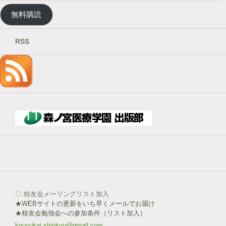
ー
ル
無料購読
ア
ド
レ
RSS
ス
を
記
入
→
下
部
ボ
タ
ン
を
click!
◇ 校友会メーリングリスト加入
★WEBサイトの更新をいち早くメールでお届け
★校友会勉強会への参加条件（リスト加入）
kouyukai.shinkyu@gmail.com