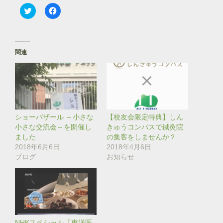
ク
F
リ
a
ッ
c
ク
e
し
b
て
o
T
o
関連
w
k
i
で
t
共
t
有
e
す
r
る
で
に
共
は
有
ク
(
リ
ショーバザール ～小さな
【校友会限定特典】しん
新
ッ
し
ク
小さな交流会～を開催し
きゅうコンパスで鍼灸院
い
し
ました
の集客をしませんか？
ウ
て
ィ
く
2018年6月6日
2018年4月6日
ン
だ
ブログ
お知らせ
ド
さ
ウ
い
で
(
開
新
き
し
ま
い
す
ウ
)
ィ
ン
ド
NHKスペシャル「東洋医