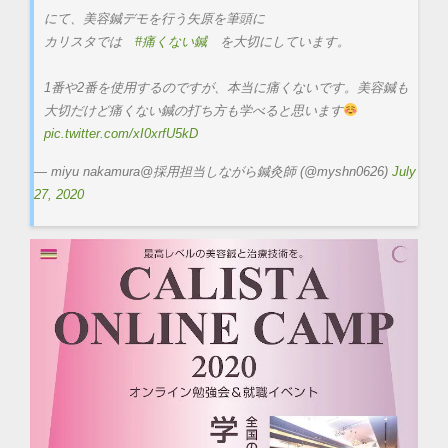
にて、美容鍼デモを行う矢原を筆頭に
カリスタでは
#痛くない鍼
を大切にしています。
1番や2番を使用するのですが、本当に痛くないです。美容鍼も
大切だけど痛くない鍼の打ち方も学べると思います
pic.twitter.com/xI0xrfU5kD
— miyu nakamura@採用担当しながら鍼灸師 (@myshn0626)
July
27, 2020