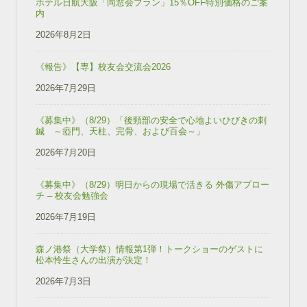
ホテル日航大阪「同窓会プラン」15％OFF特別価格のご案
内
2026年8月2日
《報告》【専】校友会交流会2026
2026年7月29日
《募集中》（8/29）「後頸部の安全で心地よいひびきの刺
鍼 ～瘂門、天柱、完骨、および百会～」
2026年7月20日
《募集中》（8/29）明日からの現場で活きる 外傷アプロー
チ – 校友会勉強会
2026年7月19日
森ノ港祭（大学祭）情報第1弾！トークショーのゲストに
松本怜生さんの出演が決定！
2026年7月3日