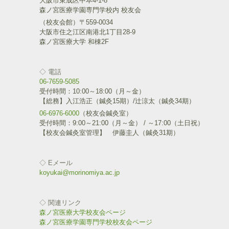
大阪市東成区中本4-1-8
ク
e
森ノ宮医療学園専門学校内 校友会
し
b
て
o
（校友会館）〒559-0034
T
o
w
k
大阪市住之江区南港北1丁目28-9
i
で
森ノ宮医療大学 和棟2F
t
共
t
有
e
す
r
る
で
に
◇ 電話
共
は
06-7659-5085
有
ク
(
リ
受付時間：10:00～18:00（月～金）
新
ッ
【総務】入江浩正（鍼灸15期）/辻涼太（鍼灸34期）
し
ク
い
し
06-6976-6000
（校友会鍼灸室）
ウ
て
受付時間：9:00～21:00（月～金） / ～17:00（土日祝）
ィ
く
ン
だ
【校友会鍼灸室管理】 伊藤圭人（鍼灸31期）
ド
さ
ウ
い
で
(
開
新
◇ Eメール
き
し
ま
い
koyukai@morinomiya.ac.jp
す
ウ
)
ィ
ン
ド
◇ 関連リンク
ウ
で
森ノ宮医療大学校友会ページ
開
森ノ宮医療学園専門学校校友会ページ
き