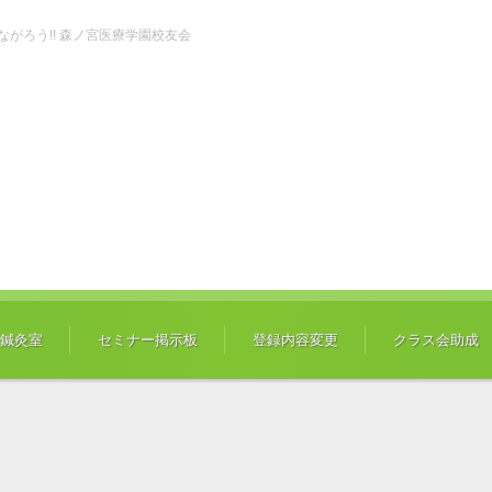
ch" つながろう!! 森ノ宮医療学園校友会
鍼灸室
セミナー掲示板
登録内容変更
クラス会助成