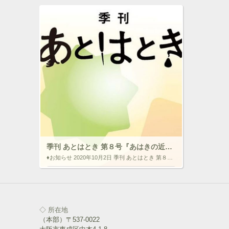
季刊 あとはとき 第８号『あはきの近未来』
♦お知らせ 2020年10月2日 季刊 あとはとき 第８号『あはきの近未来』 COVID-19の流行で大きい影響を受けた施術所も多いと思います。あはきの未来はどうなるでしょうか？それを考えるには、まず業界を […]
いいね！と思ったらクリックして情報を伝えよ
う！ アイコンをクリック!!
◇ 所在地
ク
F
（本部）〒537-0022
リ
a
ッ
c