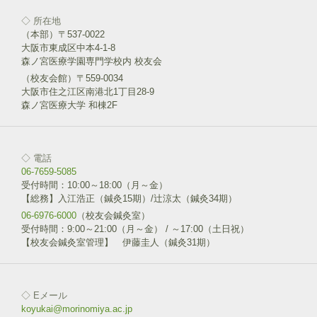
◇ 所在地
（本部）〒537-0022
大阪市東成区中本4-1-8
森ノ宮医療学園専門学校内 校友会
（校友会館）〒559-0034
大阪市住之江区南港北1丁目28-9
森ノ宮医療大学 和棟2F
◇ 電話
06-7659-5085
受付時間：10:00～18:00（月～金）
【総務】入江浩正（鍼灸15期）/辻涼太（鍼灸34期）
06-6976-6000
（校友会鍼灸室）
受付時間：9:00～21:00（月～金） / ～17:00（土日祝）
【校友会鍼灸室管理】 伊藤圭人（鍼灸31期）
◇ Eメール
koyukai@morinomiya.ac.jp