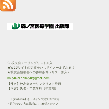
記
入
→
下
部
ボ
タ
ン
を
click!
◇ 校友会メーリングリスト加入
★WEBサイトの更新をいち早くメールでお届け
★校友会勉強会への参加条件（リスト加入）
kouyukai.shinkyu@gmail.com
【件名】校友会メーリングリスト登録
【内容】氏名・卒業学科（卒業期）
・【gmail.com】をドメイン指定受信に設定
・返信のない方は電話にてご確認ください