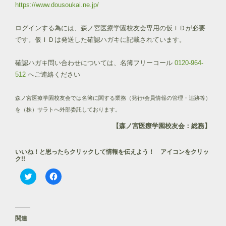
https://www.dousoukai.ne.jp/
ログインする為には、森ノ宮医療学園校友会専用の仮ＩＤが必要
です。仮ＩＤは発送した確認ハガキに記載されています。
確認ハガキ問い合わせについては、名簿フリーコール
0120-964-
512
へご連絡ください
森ノ宮医療学園校友会では名簿に関する業務（発行/会員情報の管理・追跡等）
を（株）サラトへ外部委託しております。
【森ノ宮医療学園校友会：総務】
いいね！と思ったらクリックして情報を伝えよう！ アイコンをクリッ
ク!!
ク
F
リ
a
ッ
c
ク
e
し
b
て
o
T
o
関連
w
k