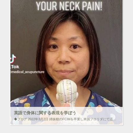
ウ
で
開
ク
F
き
リ
a
ま
ッ
c
す
ク
e
)
し
b
て
o
T
o
w
k
i
で
t
共
t
有
e
す
r
る
で
に
共
は
有
ク
(
リ
新
ッ
し
ク
い
し
ウ
て
ィ
く
ン
だ
ド
さ
ウ
い
で
(
英語で身体に関する表現を学ぼう
開
新
き
し
◆ブログ 2022年3月2日 姉妹校のFCIMを卒業し米国フロリダにて活躍されているH.シモダ先生の動画を紹介します。シモダ先生は本学のフロリダでの研修時、通訳などでお世話になっている先生です。 英語で身体に関する表現な […]
ま
い
す
ウ
)
ィ
いいね！と思ったらクリックして情報を伝えよう！ アイコンを