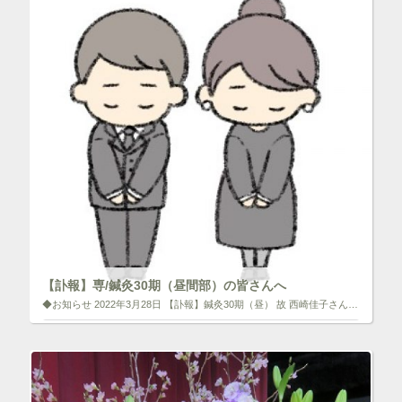
【訃報】専/鍼灸30期（昼間部）の皆さんへ
◆お知らせ 2022年3月28日 【訃報】鍼灸30期（昼） 故 西崎佳子さん この度、専門学校で卒業生である 松本政己さんより投稿の依頼がございましたのでご案内をさせて頂きます。 森ノ宮医療学園専門学校30期昼間部の皆さ […]
いいね！と思ったらクリックして情報を伝えよう！ アイコンを
クリック!!