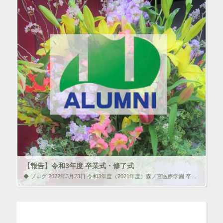
ク
F
リ
a
ッ
c
ク
e
し
b
て
o
T
o
w
k
i
で
t
共
t
有
e
す
r
る
で
に
共
は
有
ク
(
リ
新
ッ
し
ク
い
し
ウ
て
ィ
く
ン
だ
ド
さ
ウ
い
で
(
【報告】令和3年度 卒業式・修了式
開
新
き
し
◆ ブログ 2022年3月23日 令和3年度（2021年度）森ノ宮医療学園 卒業式・修了式のご報告 ◆森ノ宮医療大学 卒業式・修了式 令和4年3月17日（木）場所: ハイアット・リージェンシー・大阪 ＜大学＞【優秀賞】の […]
ま
い
す
ウ
)
ィ
いいね！と思ったらクリックして情報を伝えよう！ アイコンを
ン
クリック!!
ド
ウ
で