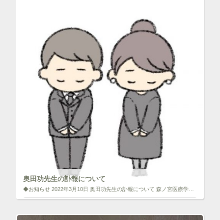
で
開
ク
F
き
リ
a
ま
ッ
c
す
ク
e
)
し
b
て
o
T
o
w
k
i
で
t
共
t
有
e
す
r
る
で
に
共
は
有
ク
(
リ
新
ッ
し
ク
い
し
ウ
て
ィ
く
ン
だ
ド
さ
ウ
い
で
(
奥田功先生の訃報について
開
新
き
し
◆お知らせ 2022年3月10日 奥田功先生の訃報について 森ノ宮医療学園専門学校では鍼灸学科の非常勤講師として勤務され、校友会では副会長や監査役を担われた 奥田 功 先生 が3月9日午前に永眠されました。謹んでお悔やみ […]
ま
い
す
ウ
)
ィ
いいね！と思ったらクリックして情報を伝えよう！ アイコンを
ン
クリック!!
ド