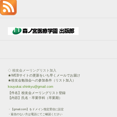
記
入
→
下
部
ボ
タ
ン
を
click!
◇ 校友会メーリングリスト加入
★WEBサイトの更新をいち早くメールでお届け
★校友会勉強会への参加条件（リスト加入）
kouyukai.shinkyu@gmail.com
【件名】校友会メーリングリスト登録
【内容】氏名・卒業学科（卒業期）
・【gmail.com】をドメイン指定受信に設定
・返信のない方は電話にてご確認ください