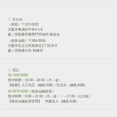
)
ィ
いいね！と思ったらクリックして情報を伝えよう！ アイコンを
ン
クリック!!
ド
ウ
で
開
◇ 所在地
ク
F
き
リ
a
（本部）〒537-0022
ま
ッ
c
す
大阪市東成区中本4-1-8
ク
e
)
し
b
森ノ宮医療学園専門学校内 校友会
て
o
T
o
（校友会館）〒559-0034
w
k
大阪市住之江区南港北1丁目28-9
i
で
森ノ宮医療大学 和棟2F
t
共
t
有
e
す
r
る
で
に
共
は
◇ 電話
有
ク
(
リ
06-7659-5085
新
ッ
受付時間：10:00～18:00（月～金）
し
ク
い
し
【総務】入江浩正（鍼灸15期）/辻涼太（鍼灸34期）
ウ
て
06-6976-6000
ィ
（校友会鍼灸室）
く
ン
だ
受付時間：9:00～21:00（月～金） / ～17:00（土日祝）
ド
さ
【校友会鍼灸室管理】 伊藤圭人（鍼灸31期）
ウ
い
で
(
開
新
き
し
ま
い