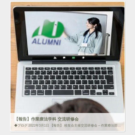
ン
クリック!!
ド
ウ
で
開
ク
F
き
リ
a
ま
ッ
c
す
ク
e
)
し
b
て
o
T
o
w
k
i
で
t
共
t
有
e
す
r
る
で
に
共
は
有
ク
(
リ
新
ッ
し
ク
い
し
ウ
て
ィ
く
ン
だ
ド
さ
ウ
い
で
(
【報告】作業療法学科 交流研修会
開
新
き
し
◆ブログ 2022年3月1日 【報告】 校友会主催交流研修会 – 作業療法部会 2022年1月23日（日）、オンラインにて森ノ宮医療大学作業療法学科卒業生を対象とした、校友会主催の交流研修会を開催いたしました […]
ま
い
す
ウ