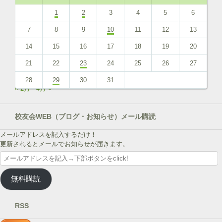
1
2
3
4
5
6
7
8
9
10
11
12
13
14
15
16
17
18
19
20
21
22
23
24
25
26
27
28
29
30
31
« 2月
4月 »
校友会WEB（ブログ・お知らせ）メール購読
メールアドレスを記入するだけ！
更新されるとメールでお知らせが届きます。
メ
ー
ル
無料購読
ア
ド
レ
RSS
ス
を