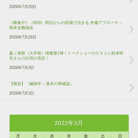
2026年7月20日
《募集中》（8/29）明日からの現場で活きる 外傷アプローチ –
校友会勉強会
2026年7月19日
森ノ港祭（大学祭）情報第1弾！トークショーのゲストに松本怜
生さんの出演が決定！
2026年7月3日
【報告】「鍼操作 – 基本の再確認」
2026年7月3日
2022年3月
月
火
水
木
金
土
日