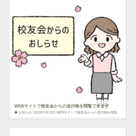
開
ク
F
き
リ
a
ま
ッ
c
す
ク
e
)
し
b
て
o
T
o
w
k
i
で
t
共
t
有
e
す
r
る
で
に
共
は
有
ク
(
リ
新
ッ
し
ク
い
し
ウ
て
ィ
く
ン
だ
ド
さ
ウ
い
で
(
WEBサイトで校友会からの送付物を閲覧できます
開
新
き
し
◆ お知らせ 2022年3月23日 WEBサイトで校友会からの送付物を閲覧できます 2022年3月、校友会員の皆様に向けた送付した案内物をWEB上でもご覧いただくことができます。 ※郵送物が届いていない方は、こちらの登録 […]
ま
い
す
ウ
)
ィ
いいね！と思ったらクリックして情報を伝えよう！ アイコンを
ン
クリック!!
ド
ウ