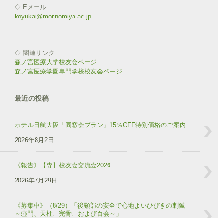
す
ウ
◇ Eメール
)
ィ
ン
koyukai@morinomiya.ac.jp
ド
ウ
で
開
き
◇ 関連リンク
ま
す
森ノ宮医療大学校友会ページ
)
森ノ宮医療学園専門学校校友会ページ
最近の投稿
ホテル日航大阪「同窓会プラン」15％OFF特別価格のご案内
2026年8月2日
《報告》【専】校友会交流会2026
2026年7月29日
《募集中》（8/29）「後頸部の安全で心地よいひびきの刺鍼
～瘂門、天柱、完骨、および百会～」