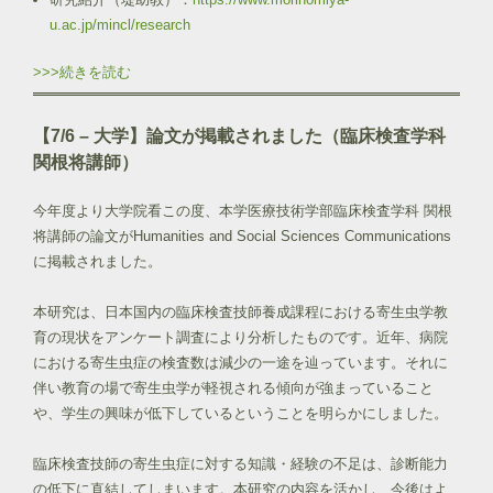
u.ac.jp/mincl/research
>>>続きを読む
【7/6 – 大学】論文が掲載されました（臨床検査学科
関根将講師）
今年度より大学院看この度、本学医療技術学部臨床検査学科 関根
将講師の論文がHumanities and Social Sciences Communications
に掲載されました。
本研究は、日本国内の臨床検査技師養成課程における寄生虫学教
育の現状をアンケート調査により分析したものです。近年、病院
における寄生虫症の検査数は減少の一途を辿っています。それに
伴い教育の場で寄生虫学が軽視される傾向が強まっていること
や、学生の興味が低下しているということを明らかにしました。
臨床検査技師の寄生虫症に対する知識・経験の不足は、診断能力
の低下に直結してしまいます。本研究の内容を活かし、今後はよ