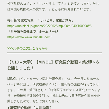
松下教授のコメント「リハビリは『支え』を必要とします。それ
は家族ら周囲の人の愛です。」とともに紹介されています。
毎日新聞 読む写真 「リハビリ、家族が頼み」
https://mainichi.jp/graphs/20220623/mpj/00m/040/100000f/5
「川平法を自分達で」ホームページ
https://www.kawajibun101.com/
>>>記事の全文はこちらから
【7/13 – 大学】【MINCL】研究紹介動画＜第2弾＞を
公開しました！
MINCL（インクルーシブ医科学研究所）では、今年度よりホーム
ページを開設し、研究成果やイベント情報等の発信を行っており
ます。この度、第2弾として「統合医療エビデンス研究チーム」よ
り、医療技術学部鍼灸学科 大川祐世助教による研究紹介動画を公
開しましたので、ぜひご覧ください。
●研究紹介動画（大川助教）