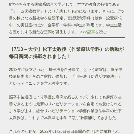
8学科を有する医療系総合大学として、本学の教育の特徴である
「チーム医療教育」もより充実したものになります。さらに、7つ
目の棟となる新校舎を建設予定。言語聴覚学科（仮称・設置構想
中）の実習室のほか、全学部・学科の学生が利用でき、学生生活
を豊かにする新たな空間が誕生します。
>>>記事を読む
【7/13 – 大学】松下太教授（作業療法学科）の活動が
毎日新聞に掲載されました！
2012年に設立された「川平法を自分達で」という教室は、脳卒中
後遺症患者とそのご家族が参加し、「川平法（促通反復療法）」
というテクニックを学ぶ教室です。
脳卒中後遺症により手足に麻痺が残る方々が、少しでも麻痺を改
善できるように最新のリハビリテーションを自宅でも受けられる
よう学びます。総合リハビリテーション学部作業療法学科の松下
太教授は、これまで本教室を本学で毎月1回開催してきました。
これらの活動が、2022年6月25日毎日新聞の夕刊1面に掲載され、