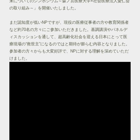
来についてのシンポジウム～森ノ宮医療大学×社会医療法人愛仁会
の取り組み～」を開催いたしました。
まだ認知度が低いNPですが、現役の医療従事者の方や教育関係者
など約70名の方々にご参加いただきました。基調講演やパネルデ
ィスカッションを通して、超高齢化社会を迎える日本にとって医
療現場の“救世主”になるのではと期待が膨らむ内容となりました。
参加者の方々からも大変好評で、NPに対する理解を深めていただ
けました。