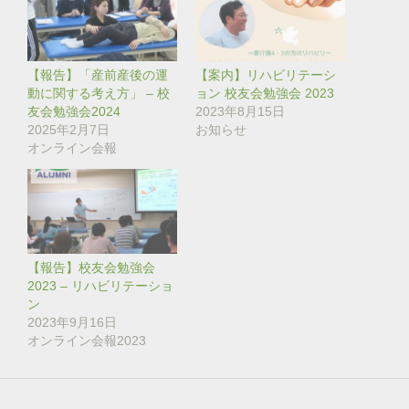
e
す
r
る
で
に
共
は
有
ク
(
リ
【報告】「産前産後の運
【案内】リハビリテーシ
新
ッ
し
ク
動に関する考え方」 – 校
ョン 校友会勉強会 2023
い
し
友会勉強会2024
2023年8月15日
ウ
て
ィ
く
2025年2月7日
お知らせ
ン
だ
オンライン会報
ド
さ
ウ
い
で
(
開
新
き
し
ま
い
す
ウ
)
ィ
ン
ド
【報告】校友会勉強会
ウ
で
2023 – リハビリテーショ
開
き
ン
ま
2023年9月16日
す
)
オンライン会報2023