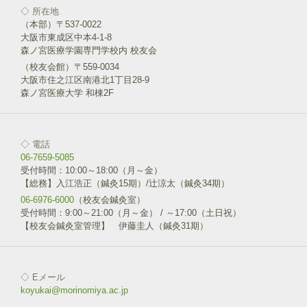
◇ 所在地
（本部）〒537-0022
大阪市東成区中本4-1-8
森ノ宮医療学園専門学校内 校友会
（校友会館）〒559-0034
大阪市住之江区南港北1丁目28-9
森ノ宮医療大学 和棟2F
◇ 電話
06-7659-5085
受付時間：10:00～18:00（月～金）
【総務】入江浩正（鍼灸15期）/辻涼太（鍼灸34期）
06-6976-6000
（校友会鍼灸室）
受付時間：9:00～21:00（月～金） / ～17:00（土日祝）
【校友会鍼灸室管理】 伊藤圭人（鍼灸31期）
◇ Eメール
koyukai@morinomiya.ac.jp