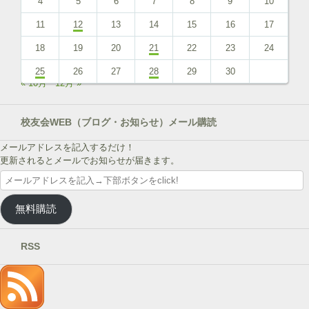
4
5
6
7
8
9
10
11
12
13
14
15
16
17
18
19
20
21
22
23
24
25
26
27
28
29
30
« 10月
12月 »
校友会WEB（ブログ・お知らせ）メール購読
メールアドレスを記入するだけ！
更新されるとメールでお知らせが届きます。
メ
ー
ル
無料購読
ア
ド
レ
RSS
ス
を
記
入
→