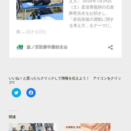
いいね！と思ったらクリックして情報を伝えよう！ アイコンをクリッ
ク!!
ク
F
リ
a
ッ
c
ク
e
し
b
て
o
T
o
関連
w
k
i
で
t
共
t
有