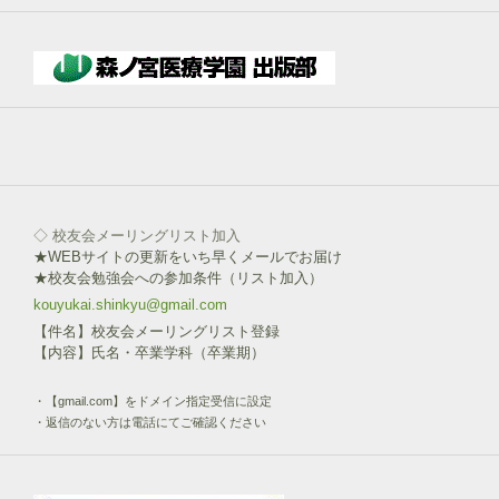
下
部
ボ
タ
ン
を
click!
◇ 校友会メーリングリスト加入
★WEBサイトの更新をいち早くメールでお届け
★校友会勉強会への参加条件（リスト加入）
kouyukai.shinkyu@gmail.com
【件名】校友会メーリングリスト登録
【内容】氏名・卒業学科（卒業期）
・【gmail.com】をドメイン指定受信に設定
・返信のない方は電話にてご確認ください