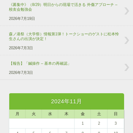
《募集中》（8/29）明日からの現場で活きる 外傷アプローチ –
校友会勉強会
2026年7月19日
森ノ港祭（大学祭）情報第1弾！トークショーのゲストに松本怜
生さんの出演が決定！
2026年7月3日
【報告】「鍼操作 – 基本の再確認」
2026年7月3日
2024年11月
月
火
水
木
金
土
日
1
2
3