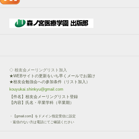
→
下
部
ボ
タ
ン
を
click!
◇ 校友会メーリングリスト加入
★WEBサイトの更新をいち早くメールでお届け
★校友会勉強会への参加条件（リスト加入）
kouyukai.shinkyu@gmail.com
【件名】校友会メーリングリスト登録
【内容】氏名・卒業学科（卒業期）
・【gmail.com】をドメイン指定受信に設定
・返信のない方は電話にてご確認ください