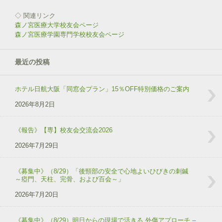
開
き
◇ 関連リンク
ま
す
森ノ宮医療大学校友会ページ
)
森ノ宮医療学園専門学校校友会ページ
最近の投稿
ホテル日航大阪「同窓会プラン」15％OFF特別価格のご案内
2026年8月2日
《報告》【専】校友会交流会2026
2026年7月29日
《募集中》（8/29）「後頸部の安全で心地よいひびきの刺鍼
～瘂門、天柱、完骨、および百会～」
2026年7月20日
《募集中》（8/29）明日からの現場で活きる 外傷アプローチ –