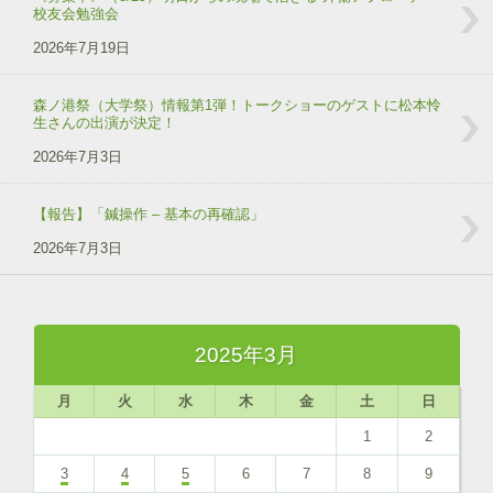
校友会勉強会
2026年7月19日
森ノ港祭（大学祭）情報第1弾！トークショーのゲストに松本怜
生さんの出演が決定！
2026年7月3日
【報告】「鍼操作 – 基本の再確認」
2026年7月3日
2025年3月
月
火
水
木
金
土
日
1
2
3
4
5
6
7
8
9