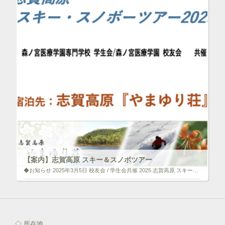
【案内】志賀高原 スキー＆スノボツアー
◆お知らせ 2025年3月5日 校友会 / 学生会共催 2025 志賀高原 スキー＆スノボツアーのご案内 お問い合わせ ogasahara@morinomiya.ac.jp （小笠原） 毎年恒例の学生会によるスキー・スノ […]
いいね！と思ったらクリックして情報を伝えよう！ アイコンを
クリック!!
◇ 所在地