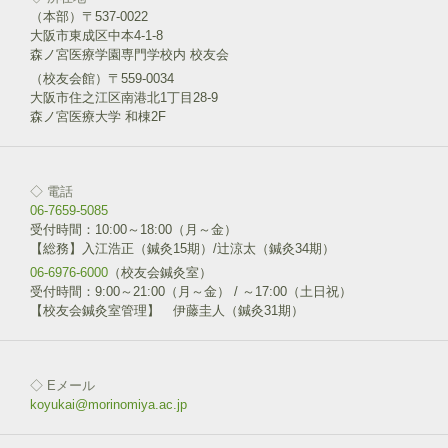
ク
F
リ
a
（本部）〒537-0022
ッ
c
大阪市東成区中本4-1-8
ク
e
し
b
森ノ宮医療学園専門学校内 校友会
て
o
T
o
（校友会館）〒559-0034
w
k
大阪市住之江区南港北1丁目28-9
i
で
森ノ宮医療大学 和棟2F
t
共
t
有
e
す
r
る
で
に
共
は
◇ 電話
有
ク
(
リ
06-7659-5085
新
ッ
受付時間：10:00～18:00（月～金）
し
ク
い
し
【総務】入江浩正（鍼灸15期）/辻涼太（鍼灸34期）
ウ
て
06-6976-6000
ィ
（校友会鍼灸室）
く
ン
だ
受付時間：9:00～21:00（月～金） / ～17:00（土日祝）
ド
さ
【校友会鍼灸室管理】 伊藤圭人（鍼灸31期）
ウ
い
で
(
開
新
き
し
ま
い
す
ウ
◇ Eメール
)
ィ
ン
koyukai@morinomiya.ac.jp
ド
ウ
で