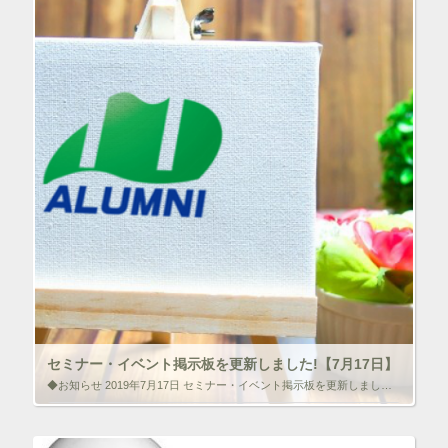
で
開
ク
F
き
リ
a
ま
ッ
c
す
ク
e
)
し
b
て
o
T
o
w
k
i
で
t
共
t
有
e
す
r
る
で
に
共
は
有
ク
(
リ
新
ッ
し
ク
い
し
ウ
て
ィ
く
ン
だ
ド
さ
ウ
い
で
(
セミナー・イベント掲示板を更新しました!【7月17日】
開
新
き
し
◆お知らせ 2019年7月17日 セミナー・イベント掲示板を更新しました。 セミナー・イベント掲示板 【3月25日更新】
ま
い
す
ウ
)
ィ
いいね！と思ったらクリックして情報を伝えよう！ アイコンを
ン
クリック!!
ド