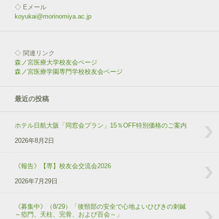
す
ウ
◇ Eメール
)
ィ
ン
koyukai@morinomiya.ac.jp
ド
ウ
で
開
き
◇ 関連リンク
ま
す
森ノ宮医療大学校友会ページ
)
森ノ宮医療学園専門学校校友会ページ
最近の投稿
ホテル日航大阪「同窓会プラン」15％OFF特別価格のご案内
2026年8月2日
《報告》【専】校友会交流会2026
2026年7月29日
《募集中》（8/29）「後頸部の安全で心地よいひびきの刺鍼
～瘂門、天柱、完骨、および百会～」