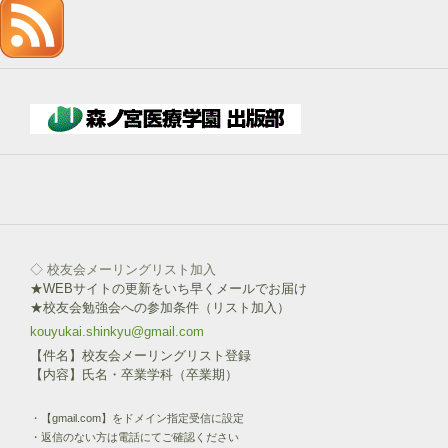
記
入
→
下
部
ボ
タ
ン
を
click!
◇ 校友会メーリングリスト加入
★WEBサイトの更新をいち早くメールでお届け
★校友会勉強会への参加条件（リスト加入）
kouyukai.shinkyu@gmail.com
【件名】校友会メーリングリスト登録
【内容】氏名・卒業学科（卒業期）
・【gmail.com】をドメイン指定受信に設定
・返信のない方は電話にてご確認ください