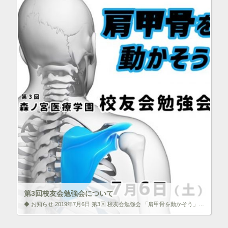
ウ
で
開
ク
F
き
リ
a
ま
ッ
c
す
ク
e
)
し
b
て
o
T
o
w
k
i
で
t
共
t
有
e
す
r
る
で
に
共
は
有
ク
(
リ
新
ッ
し
ク
い
し
ウ
て
ィ
く
ン
だ
ド
さ
ウ
い
で
(
第3回校友会勉強会について
開
新
き
し
◆ お知らせ 2019年7月6日 第3回 校友会勉強会 「肩甲骨を動かそう」 ♦事務局よりメッセージ 終了しました。沢山のご参加ありがとうございました。 今回の講座は参加形態が2パターンございます。 ① 通 […]
ま
い
す
ウ
)
ィ
いいね！と思ったらクリックして情報を伝えよう！ アイコンを