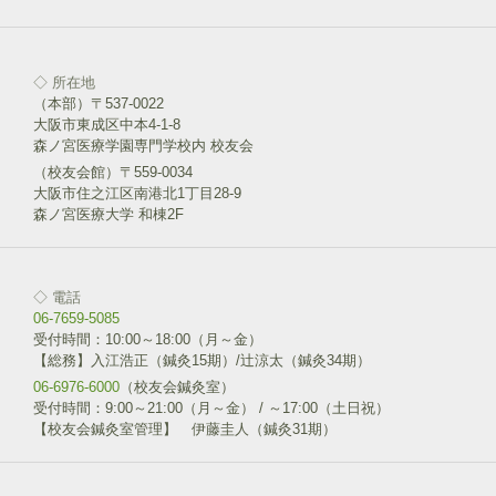
)
ィ
いいね！と思ったらクリックして情報を伝えよう！ アイコンを
ン
クリック!!
ド
ウ
で
開
◇ 所在地
ク
F
き
リ
a
（本部）〒537-0022
ま
ッ
c
す
大阪市東成区中本4-1-8
ク
e
)
し
b
森ノ宮医療学園専門学校内 校友会
て
o
T
o
（校友会館）〒559-0034
w
k
大阪市住之江区南港北1丁目28-9
i
で
森ノ宮医療大学 和棟2F
t
共
t
有
e
す
r
る
で
に
共
は
◇ 電話
有
ク
(
リ
06-7659-5085
新
ッ
受付時間：10:00～18:00（月～金）
し
ク
い
し
【総務】入江浩正（鍼灸15期）/辻涼太（鍼灸34期）
ウ
て
06-6976-6000
ィ
（校友会鍼灸室）
く
ン
だ
受付時間：9:00～21:00（月～金） / ～17:00（土日祝）
ド
さ
【校友会鍼灸室管理】 伊藤圭人（鍼灸31期）
ウ
い
で
(
開
新
き
し
ま
い