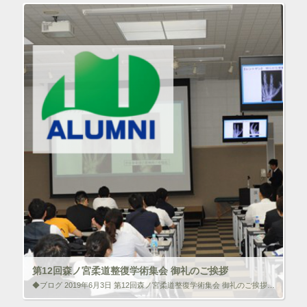
ン
クリック!!
ド
ウ
で
開
ク
F
き
リ
a
ま
ッ
c
す
ク
e
)
し
b
て
o
T
o
w
k
i
で
t
共
t
有
e
す
r
る
で
に
共
は
有
ク
(
リ
新
ッ
し
ク
い
し
ウ
て
ィ
く
ン
だ
ド
さ
ウ
い
で
(
第12回森ノ宮柔道整復学術集会 御礼のご挨拶
開
新
き
し
◆ブログ 2019年6月3日 第12回森ノ宮柔道整復学術集会 御礼のご挨拶 令和元年5月19日（日）に本校アネックス校舎4階におきまして第12回森ノ宮柔道整復学術集会を開催いたしました。 本校の学生や卒業生をはじめ約10 […]
ま
い
す
ウ