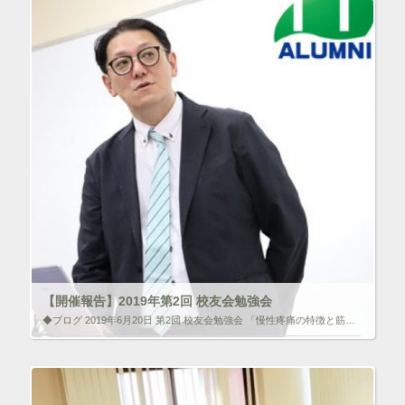
ク
F
リ
a
ッ
c
ク
e
し
b
て
o
T
o
w
k
i
で
t
共
t
有
e
す
r
る
で
に
共
は
有
ク
(
リ
新
ッ
し
ク
い
し
ウ
て
ィ
く
ン
だ
ド
さ
ウ
い
で
(
【開催報告】2019年第2回 校友会勉強会
開
新
き
し
◆ブログ 2019年6月20日 第2回 校友会勉強会 「慢性疼痛の特徴と筋肉」 2019年6月15日（土）森ノ宮医療学園専門学校にて今年度2回目となる勉強会を開催いたしました。明治国際医療大学より伊藤和憲先生をお招きし、 […]
ま
い
す
ウ
)
ィ
いいね！と思ったらクリックして情報を伝えよう！ アイコンを
ン
クリック!!
ド
ウ
で