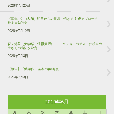
2026年7月20日
《募集中》（8/29）明日からの現場で活きる 外傷アプローチ –
校友会勉強会
2026年7月19日
森ノ港祭（大学祭）情報第1弾！トークショーのゲストに松本怜
生さんの出演が決定！
2026年7月3日
【報告】「鍼操作 – 基本の再確認」
2026年7月3日
2019年6月
月
火
水
木
金
土
日