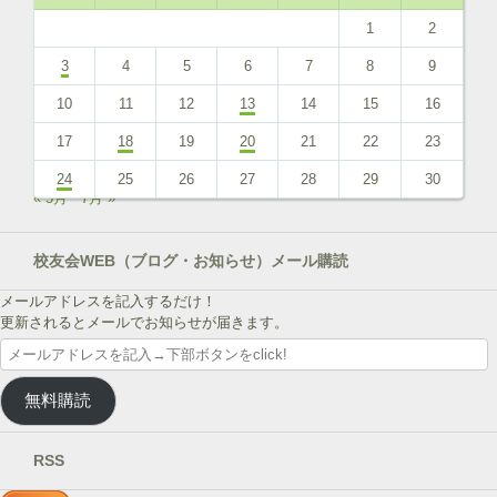
1
2
3
4
5
6
7
8
9
10
11
12
13
14
15
16
17
18
19
20
21
22
23
24
25
26
27
28
29
30
« 5月
7月 »
校友会WEB（ブログ・お知らせ）メール購読
メールアドレスを記入するだけ！
更新されるとメールでお知らせが届きます。
メ
ー
ル
無料購読
ア
ド
レ
RSS
ス
を