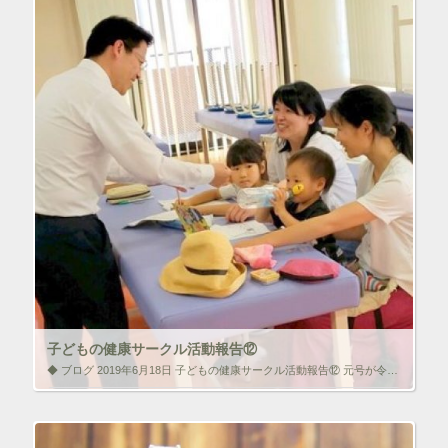
開
ク
F
き
リ
a
ま
ッ
c
す
ク
e
)
し
b
て
o
T
o
w
k
i
で
t
共
t
有
e
す
r
る
で
に
共
は
有
ク
(
リ
新
ッ
し
ク
い
し
ウ
て
ィ
く
ン
だ
ド
さ
ウ
い
で
(
子どもの健康サークル活動報告⑫
開
新
き
し
◆ ブログ 2019年6月18日 子どもの健康サークル活動報告⑫ 元号が令和となり、今年度最初の子どもの健康サークル活動として、6月13日（木曜日）、清水校長を講師に迎え、「小児鍼講座」を開催いたしました。 講座では、本 […]
ま
い
す
ウ
)
ィ
いいね！と思ったらクリックして情報を伝えよう！ アイコンを
ン
クリック!!
ド
ウ