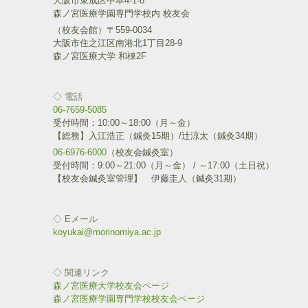
大阪市東成区中本4-1-8
ク
e
森ノ宮医療学園専門学校内 校友会
し
b
て
o
（校友会館）〒559-0034
T
o
w
k
大阪市住之江区南港北1丁目28-9
i
で
森ノ宮医療大学 和棟2F
t
共
t
有
e
す
r
る
で
に
◇ 電話
共
は
06-7659-5085
有
ク
(
リ
受付時間：10:00～18:00（月～金）
新
ッ
【総務】入江浩正（鍼灸15期）/辻涼太（鍼灸34期）
し
ク
い
し
06-6976-6000
（校友会鍼灸室）
ウ
て
受付時間：9:00～21:00（月～金） / ～17:00（土日祝）
ィ
く
ン
だ
【校友会鍼灸室管理】 伊藤圭人（鍼灸31期）
ド
さ
ウ
い
で
(
開
新
◇ Eメール
き
し
ま
い
koyukai@morinomiya.ac.jp
す
ウ
)
ィ
ン
ド
◇ 関連リンク
ウ
で
森ノ宮医療大学校友会ページ
開
森ノ宮医療学園専門学校校友会ページ
き