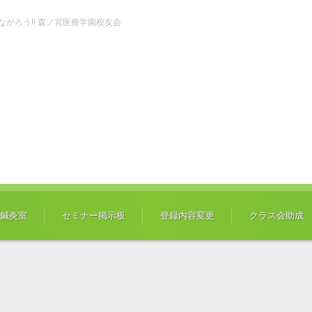
ch" つながろう!! 森ノ宮医療学園校友会
鍼灸室
セミナー掲示板
登録内容変更
クラス会助成