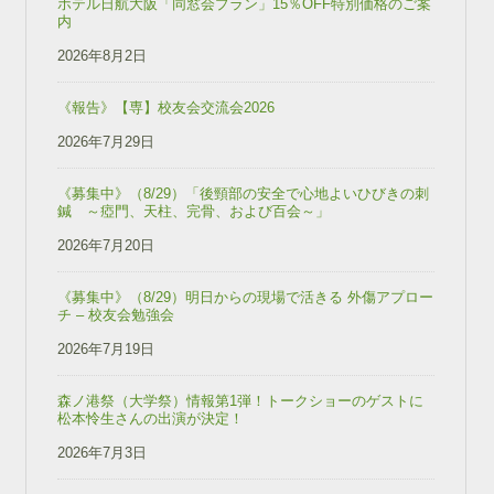
ホテル日航大阪「同窓会プラン」15％OFF特別価格のご案
内
2026年8月2日
《報告》【専】校友会交流会2026
2026年7月29日
《募集中》（8/29）「後頸部の安全で心地よいひびきの刺
鍼 ～瘂門、天柱、完骨、および百会～」
2026年7月20日
《募集中》（8/29）明日からの現場で活きる 外傷アプロー
チ – 校友会勉強会
2026年7月19日
森ノ港祭（大学祭）情報第1弾！トークショーのゲストに
松本怜生さんの出演が決定！
2026年7月3日