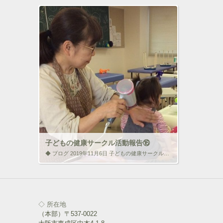
子どもの健康サークル活動報告⑯
◆ ブログ 2019年11月6日 子どもの健康サークル活動報告⑯ 令和元年11月2日（土）に森ノ宮医療学園専門学校の本校舎3階におきまして、スキンタッチ体験を実施しましたのでご報告いたします。 前日から部長を中心に会場の […]
いいね！と思ったらクリックして情報を伝えよ
う！ アイコンをクリック!!
◇ 所在地
ク
F
（本部）〒537-0022
リ
a
ッ
c