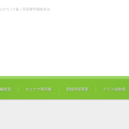
ch" つながろう!! 森ノ宮医療学園校友会
鍼灸室
セミナー掲示板
登録内容変更
クラス会助成