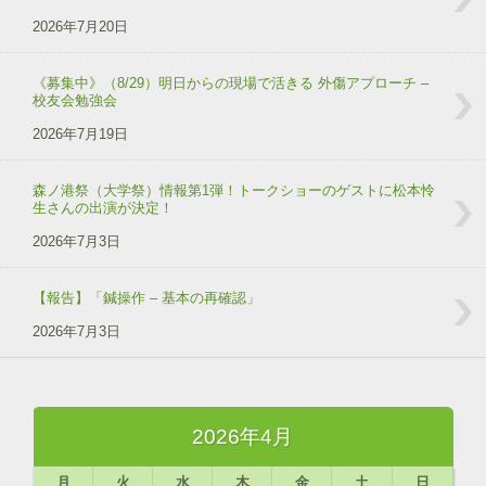
2026年7月20日
《募集中》（8/29）明日からの現場で活きる 外傷アプローチ –
校友会勉強会
2026年7月19日
森ノ港祭（大学祭）情報第1弾！トークショーのゲストに松本怜
生さんの出演が決定！
2026年7月3日
【報告】「鍼操作 – 基本の再確認」
2026年7月3日
2026年4月
月
火
水
木
金
土
日