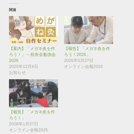
て
o
T
o
関連
w
k
i
で
t
共
t
有
e
す
r
る
で
に
共
は
有
ク
(
リ
【案内】「メガネ灸を作
【報告】「メガネ灸を作
新
ッ
し
ク
ろう！」 – 校友会勉強会
ろう！2026」
い
し
2025
2026年5月27日
ウ
て
ィ
く
2025年12月6日
オンライン会報2026
ン
だ
お知らせ
ド
さ
ウ
い
で
(
開
新
き
し
ま
い
す
ウ
)
ィ
ン
ド
【報告】「メガネ灸を作
ウ
で
ろう！」
開
き
2026年1月27日
ま
オンライン会報2025
す