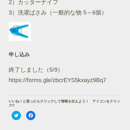
2）カッターナイフ
3）洗濯ばさみ（一般的な物 5～6個）
申し込み
終了しました（5/9）
https://forms.gle/zbcrEYS5kxayz9Bq7
いいね！と思ったらクリックして情報を伝えよう！ アイコンをクリッ
ク!!
ク
F
リ
a
ッ
c
ク
e
し
b