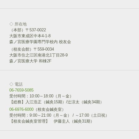
)
◇ 所在地
（本部）〒537-0022
大阪市東成区中本4-1-8
森ノ宮医療学園専門学校内 校友会
（校友会館）〒559-0034
大阪市住之江区南港北1丁目28-9
森ノ宮医療大学 和棟2F
◇ 電話
06-7659-5085
受付時間：10:00～18:00（月～金）
【総務】入江浩正（鍼灸15期）/辻涼太（鍼灸34期）
06-6976-6000
（校友会鍼灸室）
受付時間：9:00～21:00（月～金） / ～17:00（土日祝）
【校友会鍼灸室管理】 伊藤圭人（鍼灸31期）