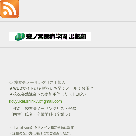
を
記
入
→
下
部
ボ
タ
ン
を
click!
◇ 校友会メーリングリスト加入
★WEBサイトの更新をいち早くメールでお届け
★校友会勉強会への参加条件（リスト加入）
kouyukai.shinkyu@gmail.com
【件名】校友会メーリングリスト登録
【内容】氏名・卒業学科（卒業期）
・【gmail.com】をドメイン指定受信に設定
・返信のない方は電話にてご確認ください