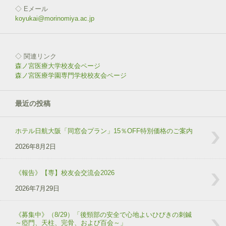
◇ Eメール
koyukai@morinomiya.ac.jp
◇ 関連リンク
森ノ宮医療大学校友会ページ
森ノ宮医療学園専門学校校友会ページ
最近の投稿
ホテル日航大阪「同窓会プラン」15％OFF特別価格のご案内
2026年8月2日
《報告》【専】校友会交流会2026
2026年7月29日
《募集中》（8/29）「後頸部の安全で心地よいひびきの刺鍼
～瘂門、天柱、完骨、および百会～」