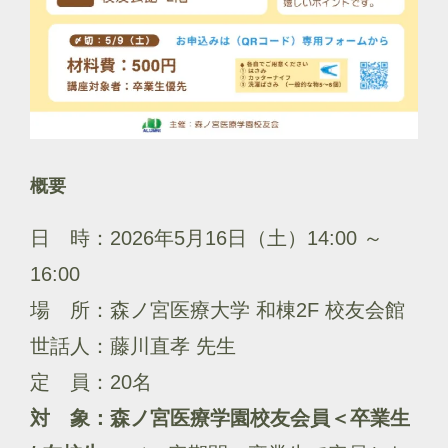
概要
日 時：2026年5月16日（土）14:00 ～
16:00
場 所：森ノ宮医療大学 和棟2F 校友会館
世話人：藤川直孝 先生
定 員：20名
対 象：森ノ宮医療学園校友会員＜卒業生