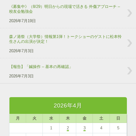
《募集中》（8/29）明日からの現場で活きる 外傷アプローチ –
校友会勉強会
2026年7月19日
森ノ港祭（大学祭）情報第1弾！トークショーのゲストに松本怜
生さんの出演が決定！
2026年7月3日
【報告】「鍼操作 – 基本の再確認」
2026年7月3日
2026年4月
月
火
水
木
金
土
日
1
2
3
4
5