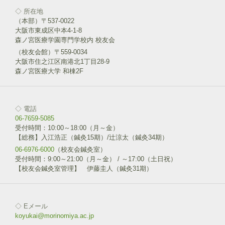
◇ 所在地
（本部）〒537-0022
大阪市東成区中本4-1-8
森ノ宮医療学園専門学校内 校友会
（校友会館）〒559-0034
大阪市住之江区南港北1丁目28-9
森ノ宮医療大学 和棟2F
◇ 電話
06-7659-5085
受付時間：10:00～18:00（月～金）
【総務】入江浩正（鍼灸15期）/辻涼太（鍼灸34期）
06-6976-6000
（校友会鍼灸室）
受付時間：9:00～21:00（月～金） / ～17:00（土日祝）
【校友会鍼灸室管理】 伊藤圭人（鍼灸31期）
◇ Eメール
koyukai@morinomiya.ac.jp