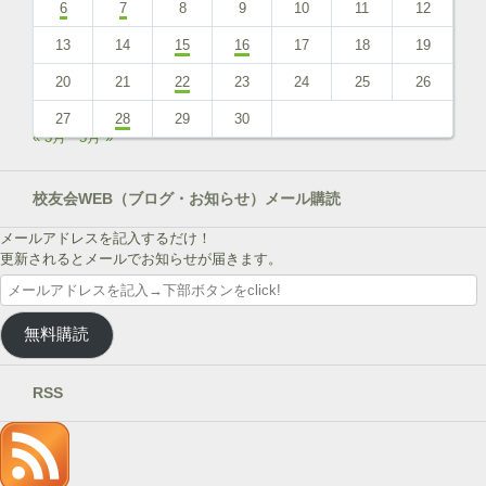
6
7
8
9
10
11
12
13
14
15
16
17
18
19
20
21
22
23
24
25
26
27
28
29
30
« 3月
5月 »
校友会WEB（ブログ・お知らせ）メール購読
メールアドレスを記入するだけ！
更新されるとメールでお知らせが届きます。
メ
ー
ル
無料購読
ア
ド
レ
RSS
ス
を
記
入