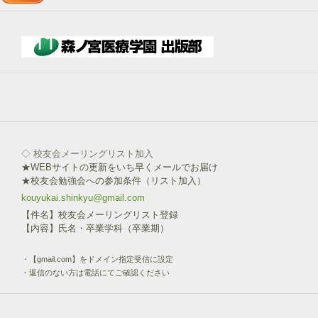
→
下
部
ボ
タ
ン
を
click!
◇ 校友会メーリングリスト加入
★WEBサイトの更新をいち早くメールでお届け
★校友会勉強会への参加条件（リスト加入）
kouyukai.shinkyu@gmail.com
【件名】校友会メーリングリスト登録
【内容】氏名・卒業学科（卒業期）
・【gmail.com】をドメイン指定受信に設定
・返信のない方は電話にてご確認ください