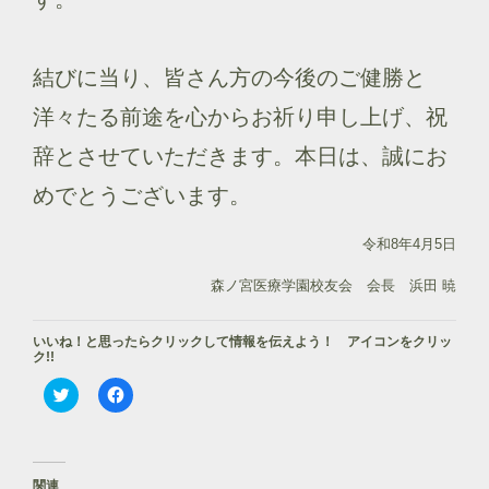
結びに当り、皆さん方の今後のご健勝と
洋々たる前途を心からお祈り申し上げ、祝
辞とさせていただきます。本日は、誠にお
めでとうございます。
令和8年4月5日
森ノ宮医療学園校友会 会長 浜田 暁
いいね！と思ったらクリックして情報を伝えよう！ アイコンをクリッ
ク!!
ク
F
リ
a
ッ
c
ク
e
し
b
て
o
T
o
関連