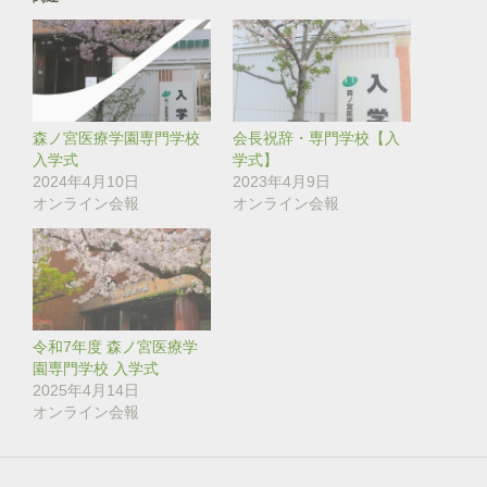
w
k
i
で
t
共
t
有
e
す
r
る
で
に
共
は
有
ク
(
リ
森ノ宮医療学園専門学校
会長祝辞・専門学校【入
新
ッ
し
ク
入学式
学式】
い
し
2024年4月10日
2023年4月9日
ウ
て
ィ
く
オンライン会報
オンライン会報
ン
だ
ド
さ
ウ
い
で
(
開
新
き
し
ま
い
す
ウ
)
ィ
ン
令和7年度 森ノ宮医療学
ド
園専門学校 入学式
ウ
で
2025年4月14日
開
き
オンライン会報
ま
す
)